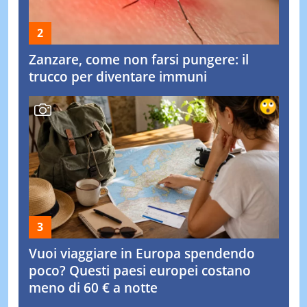
Zanzare, come non farsi pungere: il
trucco per diventare immuni
Vuoi viaggiare in Europa spendendo
poco? Questi paesi europei costano
meno di 60 € a notte