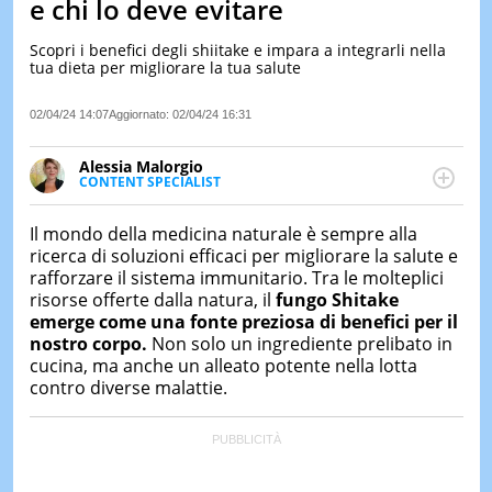
e chi lo deve evitare
LE
NOTIZI
Scopri i benefici degli shiitake e impara a integrarli nella
DI
tua dieta per migliorare la tua salute
OGGI
02/04/24 14:07
Aggiornato:
02/04/24 16:31
LE
NOTIZI
DI
Alessia Malorgio
IERI
CONTENT SPECIALIST
Ha conseguito un Master in Marketing Management
CONTAT
e Google Digital Training su Marketing digitale. Si
Il mondo della medicina naturale è sempre alla
occupa della creazione di contenuti in ottica SEO e
ricerca di soluzioni efficaci per migliorare la salute e
dello sviluppo di strategie marketing attraverso
rafforzare il sistema immunitario. Tra le molteplici
canali digitali.
risorse offerte dalla natura, il
fungo Shitake
emerge come una fonte preziosa di benefici per il
nostro corpo.
Non solo un ingrediente prelibato in
cucina, ma anche un alleato potente nella lotta
contro diverse malattie.