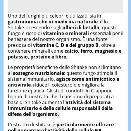
Uno dei funghi più celebri e utilizzati, sia in
gastronomia che in medicina naturale
, è lo
Shitake. Crescendo sugli
alberi di betulla,
questo
fungo è ricco di
vitamine e minerali
essenziali per il
benessere del nostro organismo. È una fonte
preziosa di
vitamine C, D e del gruppo B,
oltre a
contenere minerali come
calcio, ferro, magnesio e
potassio, proteine e fibre.
Le proprietà benefiche dello Shitake non si limitano
al
sostegno nutrizionale
: questo fungo stimola il
sistema immunitario,
agisce come antimicotico e
antivirale
, riduce il colesterolo e migliora la
funzione epatica. Gli studi condotti in Giappone
hanno dimostrato che il consumo di preparati a
base di Shitake aumenta
l’attività del sistema
immunitario e delle cellule responsabili della
difesa dell’organismo.
L’estratto di Shitake è
particolarmente efficace
nell’aumentare l’attività delle cellule NK
,