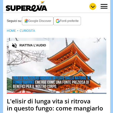
Seguici su:
Google Discover
Fonti preferite
HOME
CURIOSITÀ
NEWS
LOL
GULP
LOVE
Audio
STORIE
RIATTIVA L'AUDIO
VIDEO
WOW
POP
CURIOS
CINEM
& TV
QUIZ
&
TEST
Loaded
:
100.00%
L'elisir di lunga vita si ritrova
Pause
Unmute
MUSIC
in questo fungo: come mangiarlo
&
SPETT