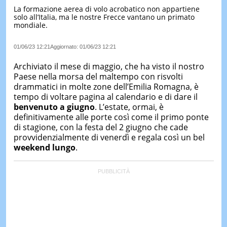
La formazione aerea di volo acrobatico non appartiene
LE
solo all’Italia, ma le nostre Frecce vantano un primato
NOTIZI
mondiale.
DI
OGGI
01/06/23 12:21
Aggiornato:
01/06/23 12:21
LE
NOTIZI
Archiviato il mese di maggio, che ha visto il nostro
DI
Paese nella morsa del maltempo con risvolti
IERI
drammatici in molte zone dell’Emilia Romagna, è
tempo di voltare pagina al calendario e di dare il
CONTAT
benvenuto a giugno
. L’estate, ormai, è
definitivamente alle porte così come il primo ponte
di stagione, con la festa del 2 giugno che cade
provvidenzialmente di venerdì e regala così un bel
weekend lungo
.