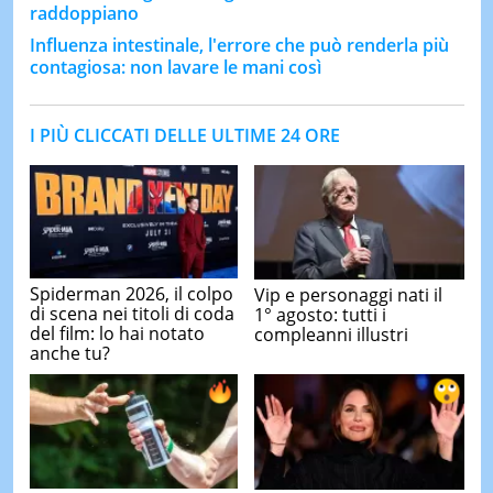
raddoppiano
Influenza intestinale, l'errore che può renderla più
contagiosa: non lavare le mani così
I PIÙ CLICCATI DELLE ULTIME 24 ORE
Spiderman 2026, il colpo
Vip e personaggi nati il
di scena nei titoli di coda
1° agosto: tutti i
del film: lo hai notato
compleanni illustri
anche tu?