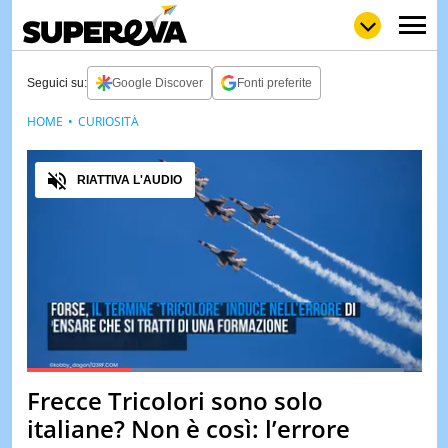
Seguici su:
Google Discover
Fonti preferite
HOME
CURIOSITÀ
NEWS
LOL
GULP
LOVE
Audio
STORIE
RIATTIVA L'AUDIO
VIDEO
WOW
POP
CURIOS
CINEM
& TV
QUIZ
&
TEST
Loaded
:
95.61%
Frecce Tricolori sono solo
Pause
Unmute
MUSIC
italiane? Non è così: l’errore
&
SPETT