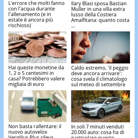
L'errore che molti fanno
Ilary Blasi sposa Bastian
con l'acqua durante
Muller in una villa extra
l'allenamento (e in
lusso della Costiera
estate è ancora più
Amalfitana: quanto costa
rischioso)
...
Hai queste monetine da
Caldo estremo, 'il peggio
1, 2 o 5 centesimi in
deve ancora arrivare':
casa? Potrebbero valere
cosa svela il climatologo
migliaia di euro
sul meteo di settembre
Non basta rallentare: il
In soli 7 minuti venduti
nuovo autovelox
20.000 auto: cosa ha di
Vergilius Plus rileva
particolare questo