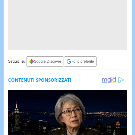
Seguici su:
Google Discover
Fonti preferite