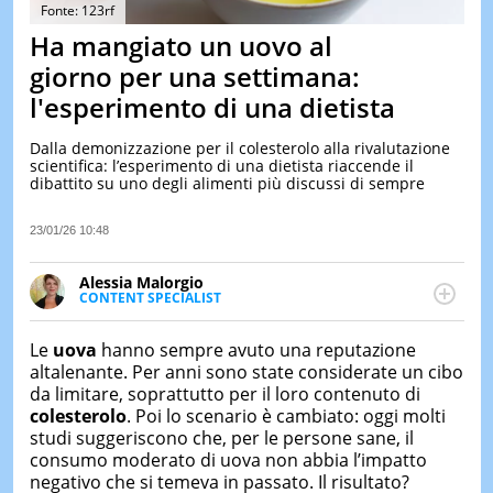
&
Fonte: 123rf
TEST
Ha mangiato un uovo al
MUSIC
giorno per una settimana:
&
l'esperimento di una dietista
SPETT
LE
Dalla demonizzazione per il colesterolo alla rivalutazione
NOTIZI
scientifica: l’esperimento di una dietista riaccende il
DI
dibattito su uno degli alimenti più discussi di sempre
OGGI
LE
23/01/26 10:48
NOTIZI
DI
Alessia Malorgio
IERI
CONTENT SPECIALIST
Ha conseguito un Master in Marketing Management
CONTAT
e Google Digital Training su Marketing digitale. Si
Le
uova
hanno sempre avuto una reputazione
occupa della creazione di contenuti in ottica SEO e
altalenante. Per anni sono state considerate un cibo
dello sviluppo di strategie marketing attraverso
da limitare, soprattutto per il loro contenuto di
canali digitali.
colesterolo
. Poi lo scenario è cambiato: oggi molti
studi suggeriscono che, per le persone sane, il
consumo moderato di uova non abbia l’impatto
negativo che si temeva in passato. Il risultato?