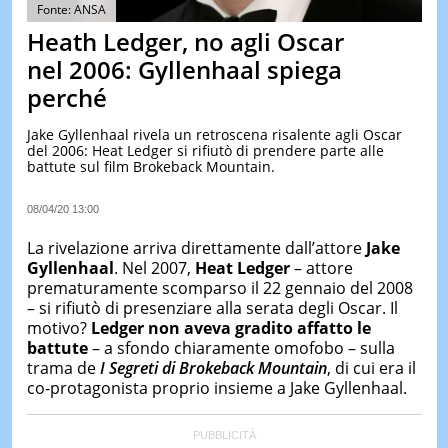
&
Fonte: ANSA
TEST
Heath Ledger, no agli Oscar
MUSIC
nel 2006: Gyllenhaal spiega
&
perché
SPETT
LE
Jake Gyllenhaal rivela un retroscena risalente agli Oscar
NOTIZI
del 2006: Heat Ledger si rifiutò di prendere parte alle
DI
battute sul film Brokeback Mountain.
OGGI
LE
08/04/20 13:00
NOTIZI
DI
La rivelazione arriva direttamente dall’attore
Jake
IERI
Gyllenhaal
. Nel 2007,
Heat Ledger
– attore
prematuramente scomparso il 22 gennaio del 2008
CONTAT
– si rifiutò di presenziare alla serata degli Oscar. Il
motivo?
Ledger non aveva gradito affatto le
battute
– a sfondo chiaramente omofobo – sulla
trama de
I Segreti di Brokeback Mountain
, di cui era il
co-protagonista proprio insieme a Jake Gyllenhaal.