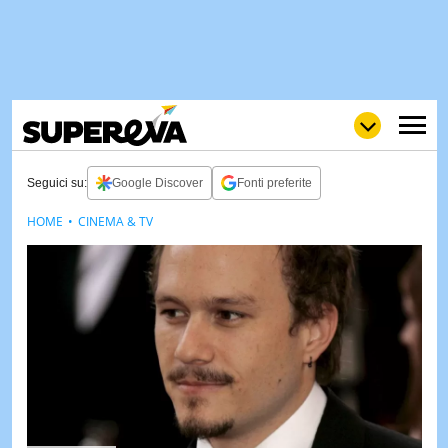
Seguici su:
Google Discover
Fonti preferite
HOME
CINEMA & TV
NEWS
LOL
GULP
LOVE
STORIE
VIDEO
WOW
POP
CURIOS
CINEM
& TV
QUIZ