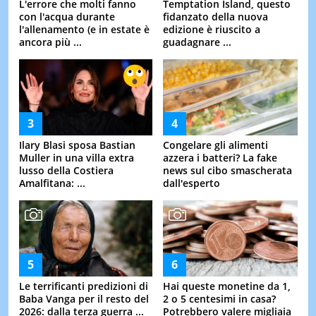
L'errore che molti fanno
Temptation Island, questo
con l'acqua durante
fidanzato della nuova
l'allenamento (e in estate è
edizione è riuscito a
ancora più ...
guadagnare ...
Ilary Blasi sposa Bastian
Congelare gli alimenti
Muller in una villa extra
azzera i batteri? La fake
lusso della Costiera
news sul cibo smascherata
Amalfitana: ...
dall'esperto
Le terrificanti predizioni di
Hai queste monetine da 1,
Baba Vanga per il resto del
2 o 5 centesimi in casa?
2026: dalla terza guerra ...
Potrebbero valere migliaia