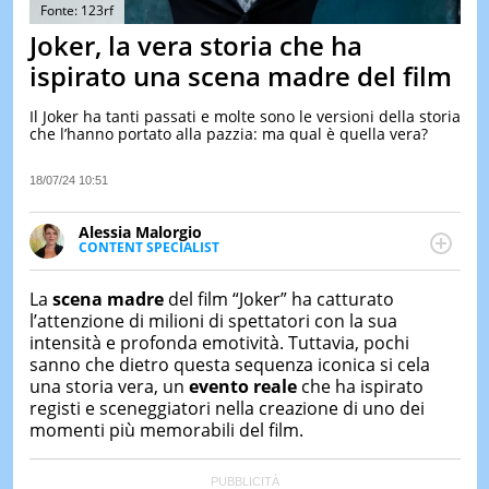
&
Fonte: 123rf
TEST
Joker, la vera storia che ha
MUSIC
ispirato una scena madre del film
&
SPETT
Il Joker ha tanti passati e molte sono le versioni della storia
che l’hanno portato alla pazzia: ma qual è quella vera?
LE
NOTIZI
DI
18/07/24 10:51
OGGI
Alessia Malorgio
LE
CONTENT SPECIALIST
NOTIZI
Ha conseguito un Master in Marketing Management
DI
IERI
e Google Digital Training su Marketing digitale. Si
La
scena madre
del film “Joker” ha catturato
occupa della creazione di contenuti in ottica SEO e
l’attenzione di milioni di spettatori con la sua
CONTAT
dello sviluppo di strategie marketing attraverso
intensità e profonda emotività. Tuttavia, pochi
canali digitali.
sanno che dietro questa sequenza iconica si cela
una storia vera, un
evento reale
che ha ispirato
registi e sceneggiatori nella creazione di uno dei
momenti più memorabili del film.