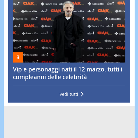
Vip e personaggi nati il 12 marzo, tutti i
compleanni delle celebrità
vedi tutti