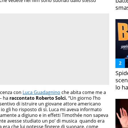
batt
ni che vedete nel film sono suonati dallo stesso
smas
Spid
scena
lo h
scenza con
Luca Guadagnino
che abita come me a
 – ha
raccontato Roberto Solci.
“Un giorno l’ho
sentivo di istruire un giovane attore americano
 io gli ho risposto di sì. Luca mi aveva informato
amente a digiuno e in effetti Timothée non sapeva
nte avesse studiato un po’ di musica quando era
uca era che lui potesse fingere di suonare, come