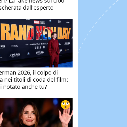
eri? La fake news sul cibo
cherata dall'esperto
erman 2026, il colpo di
 nei titoli di coda del film:
ai notato anche tu?