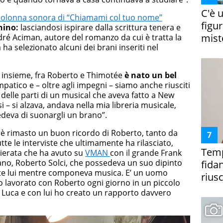
C'è 
colonna sonora di “Chiamami col tuo nome”
figur
nino:
lasciandosi ispirare dalla scrittura tenera e
miste
ré Aciman, autore del romanzo da cui è tratta la
 ha selezionato alcuni dei brani inseriti nel
e insieme, fra Roberto e Thimotée
è nato un bel
mpatico e – oltre agli impegni – siamo anche riusciti
 delle parti di un musical che aveva fatto a New
 – si alzava, andava nella mia libreria musicale,
edeva di suonargli un brano”.
 rimasto un buon ricordo di Roberto, tanto da
tte le interviste che ultimamente ha rilasciato,
Temp
ierata che ha avuto su
VMAN
con il grande Frank
ano, Roberto Solci, che possedeva un suo dipinto
fida
ante lui mentre componeva musica. E’ un uomo
riusc
Ho lavorato con Roberto ogni giorno in un piccolo
i Luca e con lui ho creato un rapporto davvero