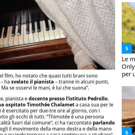
Le m
Only
per 
el film, ho notato che quasi tutti brani sono
 – ha
svelato il pianista
– tranne in alcuni punti,
 Ma se osservi le mani, è lui che suona”.
e, pianista e
docente presso l’istituto Pedrollo
,
ha ospitato Timothée Chalamet
a casa sua per le
si è esercitato per due-tre ore al giorno, con i
tto gli occhi di tutti. “Thimotée è una persona
alità fuori dal comune”, ci ha raccontato
parlando
dogli il movimento della mano destra e della mano
nino e quando tornava a casa continuava a studiare”.