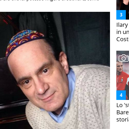
Ilar
in un
Costi
Lo '
Bare
stori