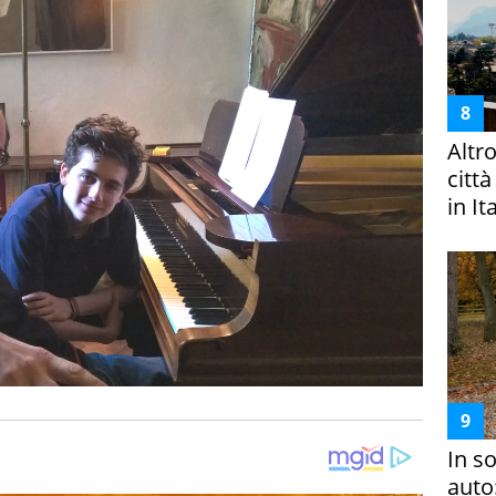
Altr
citt
in It
In s
auto