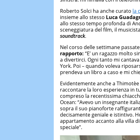
Roberto Solci ha anche curato
la 
insieme allo stesso
Luca Guadag
allo stesso tempo profonda di And
sceneggiatura del film, il musicista
soundtrack
.
Nel corso delle settimane passat
rapporto:
“E’ un ragazzo molto si
a divertirci. Ogni tanto mi cantava
York. Poi – quando voleva riposarsi
prendeva un libro a caso e mi chi
Evidentemente anche a Thimotèe è
raccontare la loro esperienza in tu
compreso la recentissima chiacch
Ocean: “Avevo un insegnante itali
sopra il suo pianoforte raffigur
decisamente geniale e istintivo. 
appartamento accanto alla villa d
speciale”.