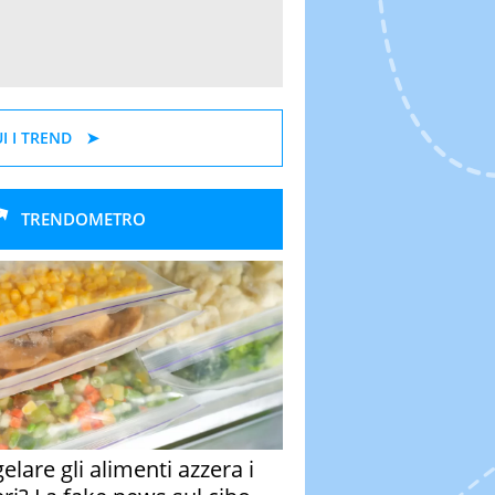
I I TREND
TRENDOMETRO
elare gli alimenti azzera i