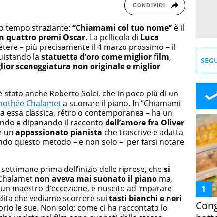
CONDIVIDI
so tempo straziante:
“Chiamami col tuo nome”
è il
n quattro premi Oscar.
La pellicola di
Luca
tere – più precisamente il 4 marzo prossimo – il
quistando la
statuetta d’oro come miglior film,
SEGU
lior sceneggiatura non originale e miglior
 è stato anche Roberto Solci, che in poco più di un
mothée Chalamet
a suonare il piano. In “Chiamami
sia essa classica, rétro o contemporanea – ha un
ndo e dipanando il racconto
dell’amore fra Oliver
he un
appassionato pianista
che trascrive e adatta
zzando questo metodo – e non solo – per farsi notare
 settimane prima dell’inizio delle riprese, che
si
 Chalamet
non aveva mai suonato il piano
ma,
un maestro d’eccezione, è riuscito ad imparare
e dita che vediamo scorrere sui
tasti bianchi e neri
Cong
prio le sue. Non solo: come ci ha raccontato lo