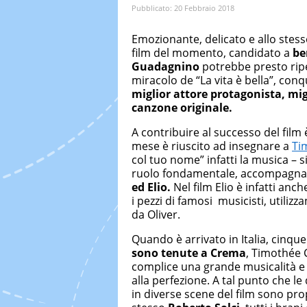
Pubblicato:
20 Febbraio 2018
Emozionante, delicato e allo stes
film del momento, candidato a
be
Guadagnino
potrebbe presto ripe
miracolo de “La vita è bella”, con
miglior attore protagonista, mig
canzone originale.
A contribuire al successo del film
mese è riuscito ad insegnare a
Ti
col tuo nome” infatti la musica – 
ruolo fondamentale, accompagna
ed Elio.
Nel film Elio è infatti anc
i pezzi di famosi musicisti, utili
da Oliver.
Quando è arrivato in Italia, cinque
sono tenute a Crema
, Timothée
complice una grande musicalità e 
alla perfezione. A tal punto che l
in diverse scene del film sono pro