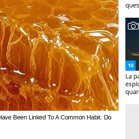
ques
La p
espl
quan