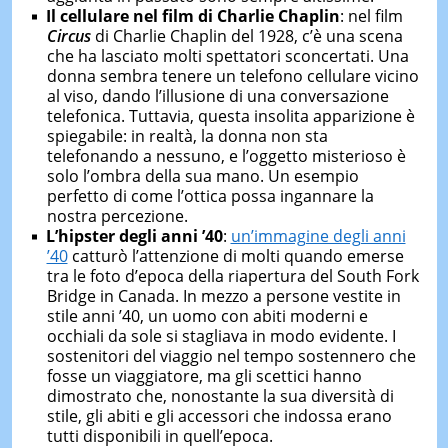
Il cellulare nel film di Charlie Chaplin
: nel film
Circus
di Charlie Chaplin del 1928, c’è una scena
che ha lasciato molti spettatori sconcertati. Una
donna sembra tenere un telefono cellulare vicino
al viso, dando l’illusione di una conversazione
telefonica. Tuttavia, questa insolita apparizione è
spiegabile: in realtà, la donna non sta
telefonando a nessuno, e l’oggetto misterioso è
solo l’ombra della sua mano. Un esempio
perfetto di come l’ottica possa ingannare la
nostra percezione.
L’hipster degli anni ’40
:
un’immagine degli anni
’40
catturò l’attenzione di molti quando emerse
tra le foto d’epoca della riapertura del South Fork
Bridge in Canada. In mezzo a persone vestite in
stile anni ’40, un uomo con abiti moderni e
occhiali da sole si stagliava in modo evidente. I
sostenitori del viaggio nel tempo sostennero che
fosse un viaggiatore, ma gli scettici hanno
dimostrato che, nonostante la sua diversità di
stile, gli abiti e gli accessori che indossa erano
tutti disponibili in quell’epoca.