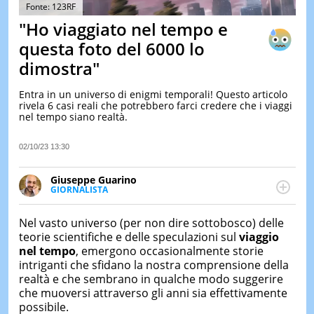
&
Fonte: 123RF
TEST
"Ho viaggiato nel tempo e
MUSIC
questa foto del 6000 lo
&
dimostra"
SPETT
LE
Entra in un universo di enigmi temporali! Questo articolo
NOTIZI
rivela 6 casi reali che potrebbero farci credere che i viaggi
DI
nel tempo siano realtà.
OGGI
LE
02/10/23 13:30
NOTIZI
DI
Giuseppe Guarino
IERI
GIORNALISTA
Ph(D) in Diritto Comparato e processi di
CONTAT
integrazione e attivo nel campo della ricerca, in
Nel vasto universo (per non dire sottobosco) delle
particolare sulla Storia contemporanea di America
teorie scientifiche e delle speculazioni sul
viaggio
Latina e Spagna. Collabora con numerose testate ed
nel tempo
, emergono occasionalmente storie
è presidente dell'Associazione Culturale "La
intriganti che sfidano la nostra comprensione della
Biblioteca del Sannio".
realtà e che sembrano in qualche modo suggerire
che muoversi attraverso gli anni sia effettivamente
possibile.