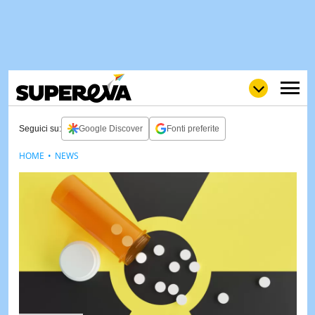
Seguici su:
Google Discover
Fonti preferite
HOME
NEWS
NEWS
LOL
GULP
LOVE
STORIE
VIDEO
WOW
POP
CURIOS
CINEM
& TV
QUIZ