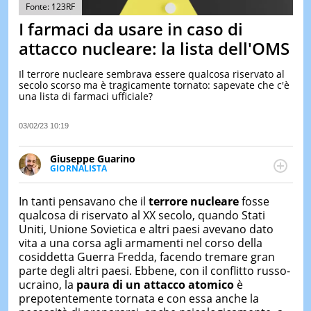
&
Fonte: 123RF
TEST
I farmaci da usare in caso di
MUSIC
attacco nucleare: la lista dell'OMS
&
SPETT
Il terrore nucleare sembrava essere qualcosa riservato al
secolo scorso ma è tragicamente tornato: sapevate che c'è
LE
una lista di farmaci ufficiale?
NOTIZI
DI
OGGI
03/02/23 10:19
LE
Giuseppe Guarino
NOTIZI
GIORNALISTA
DI
Ph(D) in Diritto Comparato e processi di
IERI
integrazione e attivo nel campo della ricerca, in
In tanti pensavano che il
terrore nucleare
fosse
CONTAT
particolare sulla Storia contemporanea di America
qualcosa di riservato al XX secolo, quando Stati
Latina e Spagna. Collabora con numerose testate ed
Uniti, Unione Sovietica e altri paesi avevano dato
è presidente dell'Associazione Culturale "La
vita a una corsa agli armamenti nel corso della
Biblioteca del Sannio".
cosiddetta Guerra Fredda, facendo tremare gran
parte degli altri paesi. Ebbene, con il conflitto russo-
ucraino, la
paura di un attacco atomico
è
prepotentemente tornata e con essa anche la