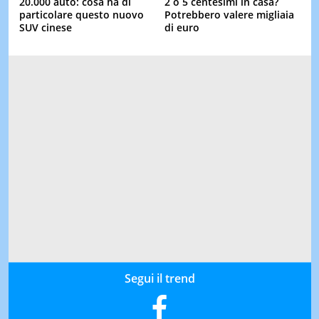
20.000 auto: cosa ha di
2 o 5 centesimi in casa?
particolare questo nuovo
Potrebbero valere migliaia
SUV cinese
di euro
Segui il trend