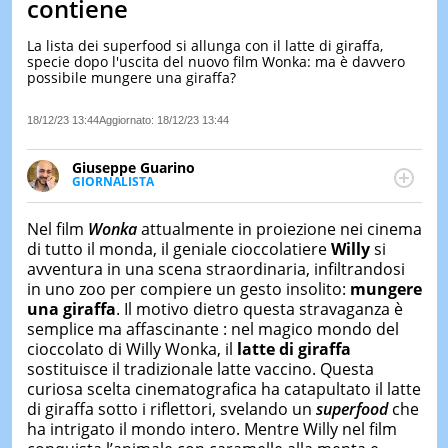
contiene
LE
NOTIZI
La lista dei superfood si allunga con il latte di giraffa,
DI
specie dopo l'uscita del nuovo film Wonka: ma è davvero
OGGI
possibile mungere una giraffa?
LE
18/12/23 13:44
Aggiornato:
18/12/23 13:44
NOTIZI
DI
IERI
Giuseppe Guarino
GIORNALISTA
CONTAT
Ph(D) in Diritto Comparato e processi di
integrazione e attivo nel campo della ricerca, in
Nel film
Wonka
attualmente in proiezione nei cinema
particolare sulla Storia contemporanea di America
di tutto il monda, il geniale cioccolatiere
Willy
si
Latina e Spagna. Collabora con numerose testate ed
avventura in una scena straordinaria, infiltrandosi
è presidente dell'Associazione Culturale "La
in uno zoo per compiere un gesto insolito:
mungere
Biblioteca del Sannio".
una giraffa
. Il motivo dietro questa stravaganza è
semplice ma affascinante : nel magico mondo del
cioccolato di Willy Wonka, il
latte di giraffa
sostituisce il tradizionale latte vaccino. Questa
curiosa scelta cinematografica ha catapultato il latte
di giraffa sotto i riflettori, svelando un
superfood
che
ha intrigato il mondo intero. Mentre Willy nel film