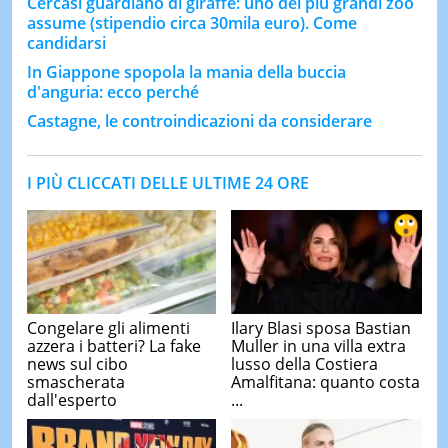
Cercasi guardiano di giraffe: uno dei più grandi zoo
assume (stipendio circa 30mila euro). Come
candidarsi
In Giappone spopola la mania della buccia
d'anguria: ecco perché
Castagne, le controindicazioni da considerare
I PIÙ CLICCATI DELLE ULTIME 24 ORE
Congelare gli alimenti
Ilary Blasi sposa Bastian
azzera i batteri? La fake
Muller in una villa extra
news sul cibo
lusso della Costiera
smascherata
Amalfitana: quanto costa
dall'esperto
...