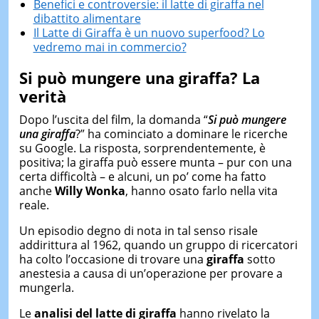
Benefici e controversie: il latte di giraffa nel
dibattito alimentare
Il Latte di Giraffa è un nuovo superfood? Lo
vedremo mai in commercio?
Si può mungere una giraffa? La
verità
Dopo l’uscita del film, la domanda “
Si può mungere
una giraffa
?” ha cominciato a dominare le ricerche
su Google. La risposta, sorprendentemente, è
positiva; la giraffa può essere munta – pur con una
certa difficoltà – e alcuni, un po’ come ha fatto
anche
Willy Wonka
, hanno osato farlo nella vita
reale.
Un episodio degno di nota in tal senso risale
addirittura al 1962, quando un gruppo di ricercatori
ha colto l’occasione di trovare una
giraffa
sotto
anestesia a causa di un’operazione per provare a
mungerla.
Le
analisi del latte di giraffa
hanno rivelato la