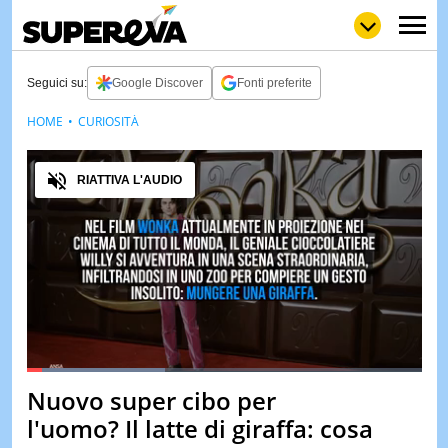
Seguici su:
Google Discover
Fonti preferite
HOME
CURIOSITÀ
NEWS
LOL
GULP
LOVE
Audio
STORIE
RIATTIVA L'AUDIO
VIDEO
WOW
POP
CURIOS
CINEM
& TV
QUIZ
&
TEST
Loaded
:
35.06%
Nuovo super cibo per
Pause
Unmute
MUSIC
l'uomo? Il latte di giraffa: cosa
&
SPETT