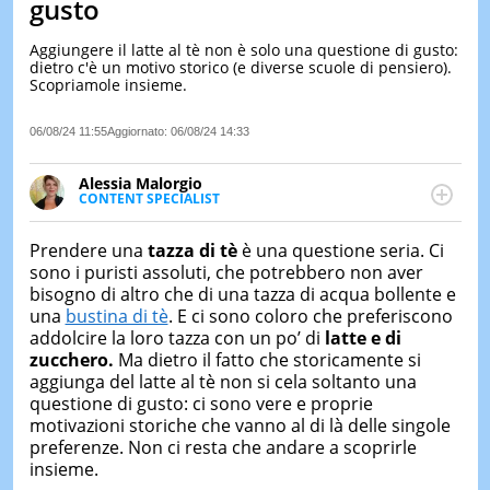
gusto
LE
NOTIZI
Aggiungere il latte al tè non è solo una questione di gusto:
DI
dietro c'è un motivo storico (e diverse scuole di pensiero).
OGGI
Scopriamole insieme.
LE
06/08/24 11:55
Aggiornato:
06/08/24 14:33
NOTIZI
DI
IERI
Alessia Malorgio
CONTENT SPECIALIST
CONTAT
Ha conseguito un Master in Marketing Management
e Google Digital Training su Marketing digitale. Si
Prendere una
tazza di tè
è una questione seria. Ci
occupa della creazione di contenuti in ottica SEO e
sono i puristi assoluti, che potrebbero non aver
dello sviluppo di strategie marketing attraverso
bisogno di altro che di una tazza di acqua bollente e
canali digitali.
una
bustina di tè
. E ci sono coloro che preferiscono
addolcire la loro tazza con un po’ di
latte e di
zucchero.
Ma dietro il fatto che storicamente si
aggiunga del latte al tè non si cela soltanto una
questione di gusto: ci sono vere e proprie
motivazioni storiche che vanno al di là delle singole
preferenze. Non ci resta che andare a scoprirle
insieme.