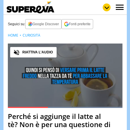
Seguici su:
Google Discover
Fonti preferite
HOME
CURIOSITÀ
NEWS
LOL
GULP
LOVE
Audio
STORIE
RIATTIVA L'AUDIO
VIDEO
WOW
POP
CURIOS
CINEM
& TV
QUIZ
&
TEST
Loaded
:
100.00%
Perché si aggiunge il latte al
Pause
Unmute
MUSIC
tè? Non è per una questione di
&
SPETT