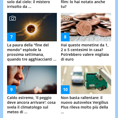
solo dal cielo: il mistero
film: lo hai notato anche
irrisolto da ...
tu?
La paura della "fine del
Hai queste monetine da 1,
mondo" esplode la
2 o 5 centesimi in casa?
prossima settimana,
Potrebbero valere migliaia
quando tre agghiaccianti ...
di euro
Caldo estremo, 'il peggio
Non basta rallentare: il
deve ancora arrivare': cosa
nuovo autovelox Vergilius
svela il climatologo sul
Plus rileva molto più della
meteo di ...
...