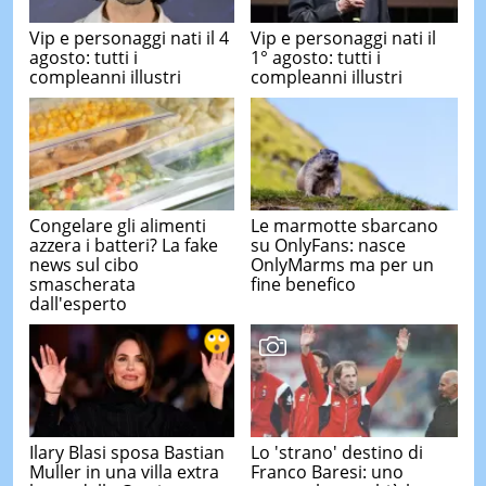
Vip e personaggi nati il 4
Vip e personaggi nati il
agosto: tutti i
1° agosto: tutti i
compleanni illustri
compleanni illustri
Congelare gli alimenti
Le marmotte sbarcano
azzera i batteri? La fake
su OnlyFans: nasce
news sul cibo
OnlyMarms ma per un
smascherata
fine benefico
dall'esperto
Ilary Blasi sposa Bastian
Lo 'strano' destino di
Muller in una villa extra
Franco Baresi: uno