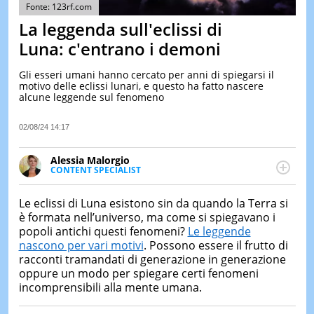
&
Fonte: 123rf.com
TEST
La leggenda sull'eclissi di
MUSIC
Luna: c'entrano i demoni
&
SPETT
Gli esseri umani hanno cercato per anni di spiegarsi il
motivo delle eclissi lunari, e questo ha fatto nascere
LE
alcune leggende sul fenomeno
NOTIZI
DI
OGGI
02/08/24 14:17
LE
Alessia Malorgio
NOTIZI
CONTENT SPECIALIST
DI
Ha conseguito un Master in Marketing Management
IERI
e Google Digital Training su Marketing digitale. Si
Le eclissi di Luna esistono sin da quando la Terra si
CONTAT
occupa della creazione di contenuti in ottica SEO e
è formata nell’universo, ma come si spiegavano i
dello sviluppo di strategie marketing attraverso
popoli antichi questi fenomeni?
Le leggende
canali digitali.
nascono per vari motivi
. Possono essere il frutto di
racconti tramandati di generazione in generazione
oppure un modo per spiegare certi fenomeni
incomprensibili alla mente umana.