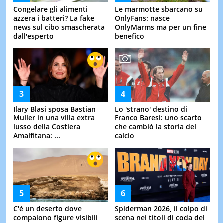
Congelare gli alimenti
Le marmotte sbarcano su
azzera i batteri? La fake
OnlyFans: nasce
news sul cibo smascherata
OnlyMarms ma per un fine
dall'esperto
benefico
Ilary Blasi sposa Bastian
Lo 'strano' destino di
Muller in una villa extra
Franco Baresi: uno scarto
lusso della Costiera
che cambiò la storia del
Amalfitana: ...
calcio
C'è un deserto dove
Spiderman 2026, il colpo di
compaiono figure visibili
scena nei titoli di coda del