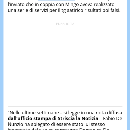
&
l’inviato che in coppia con Mingo aveva realizzato
TEST
una serie di servizi per il tg satirico risultati poi falsi.
MUSIC
&
SPETT
LE
NOTIZI
DI
OGGI
LE
NOTIZI
DI
IERI
CONTAT
“Nelle ultime settimane – si legge in una nota diffusa
dall’ufficio stampa di Striscia la Notizia
– Fabio De
Nunzio ha spiegato di essere stato lui stesso
ingannato dal suo ex compagno Domenico De