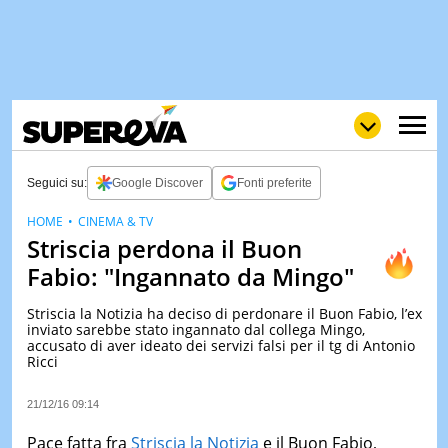
Seguici su:
Google Discover
Fonti preferite
HOME
CINEMA & TV
Striscia perdona il Buon
NEWS
LOL
GULP
LOVE
Fabio: "Ingannato da Mingo"
STORIE
Striscia la Notizia ha deciso di perdonare il Buon Fabio, l’ex
VIDEO
inviato sarebbe stato ingannato dal collega Mingo,
accusato di aver ideato dei servizi falsi per il tg di Antonio
WOW
POP
CURIOS
Ricci
CINEM
& TV
21/12/16 09:14
QUIZ
Pace fatta fra
Striscia la Notizia
e il Buon Fabio,