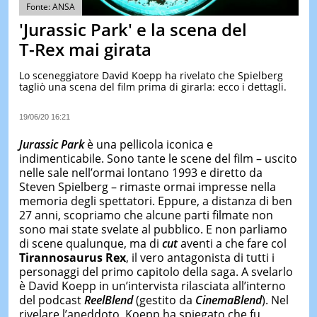
&
Fonte: ANSA
TEST
'Jurassic Park' e la scena del
MUSIC
T-Rex mai girata
&
SPETT
Lo sceneggiatore David Koepp ha rivelato che Spielberg
tagliò una scena del film prima di girarla: ecco i dettagli.
LE
NOTIZI
DI
19/06/20 16:21
OGGI
Jurassic Park
è una pellicola iconica e
LE
indimenticabile. Sono tante le scene del film – uscito
NOTIZI
nelle sale nell’ormai lontano 1993 e diretto da
DI
IERI
Steven Spielberg – rimaste ormai impresse nella
memoria degli spettatori. Eppure, a distanza di ben
CONTAT
27 anni, scopriamo che alcune parti filmate non
sono mai state svelate al pubblico. E non parliamo
di scene qualunque, ma di
cut
aventi a che fare col
Tirannosaurus Rex
, il vero antagonista di tutti i
personaggi del primo capitolo della saga. A svelarlo
è David Koepp in un’intervista rilasciata all’interno
del podcast
ReelBlend
(gestito da
CinemaBlend
). Nel
rivelare l’aneddoto, Koepp ha spiegato che fu