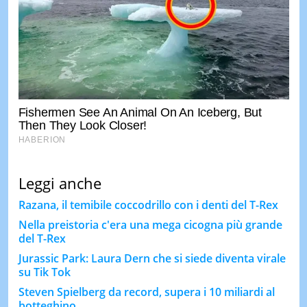
Leggi anche
Razana, il temibile coccodrillo con i denti del T-Rex
Nella preistoria c'era una mega cicogna più grande
del T-Rex
Jurassic Park: Laura Dern che si siede diventa virale
su Tik Tok
Steven Spielberg da record, supera i 10 miliardi al
botteghino