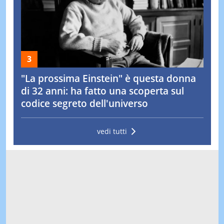
"La prossima Einstein" è questa donna
di 32 anni: ha fatto una scoperta sul
codice segreto dell'universo
vedi tutti