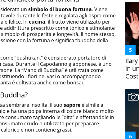
nsiderata un
simbolo di buona fortuna
. Viene
tavole durante le feste e regalata agli ospiti come
 e felice. In
cucina
, il frutto viene utilizzato per
e addirittura prescritto come tonico e stimolante
simbolo di prosperità e longevità. Il nome stesso,
ssione con la fortuna e significa “buddha della
to come “bushukan,” è considerato portatore di
Ilar
in casa. Durante il Capodanno giapponese, è uno
in un
persone. La “Mano di Buddha” è utilizzata come
Costi
ostituendo i fiori nei vasi o accompagnando
 pianta è coltivata anche come bonsai.
 Buddha?
a sembrare insolita, il suo
sapore
è simile a
lo e ha una polpa interna di colore bianco molto
ere consumato tagliando le “dita” e affettandole in
consumato crudo o utilizzato per preparare
calorico e non contiene grassi.