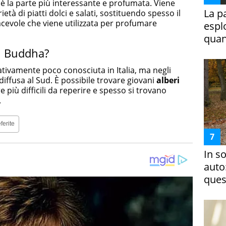
è la parte più interessante e profumata. Viene
La p
età di piatti dolci e salati, sostituendo spesso il
acevole che viene utilizzata per profumare
espl
quan
i Buddha?
tivamente poco conosciuta in Italia, ma negli
 diffusa al Sud. È possibile trovare giovani
alberi
e più difficili da reperire e spesso si trovano
.
ferite
In s
auto
ques