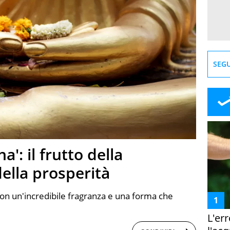
SEGU
': il frutto della
ella prosperità
con un'incredibile fragranza e una forma che
L'er