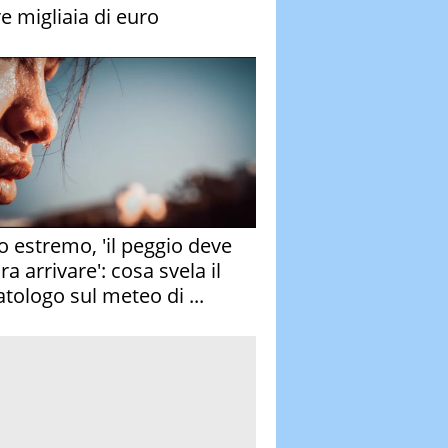
re migliaia di euro
o estremo, 'il peggio deve
a arrivare': cosa svela il
atologo sul meteo di ...