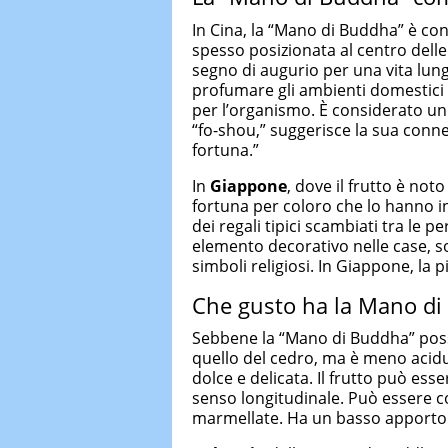
In Cina, la “Mano di Buddha” è co
spesso posizionata al centro delle 
segno di augurio per una vita lunga
profumare gli ambienti domestici 
per l’organismo. È considerato un 
“fo-shou,” suggerisce la sua conne
fortuna.”
In
Giappone
, dove il frutto è no
fortuna per coloro che lo hanno 
dei regali tipici scambiati tra le 
elemento decorativo nelle case, s
simboli religiosi. In Giappone, la
Che gusto ha la Mano di
Sebbene la “Mano di Buddha” poss
quello del cedro, ma è meno acidu
dolce e delicata. Il frutto può ess
senso longitudinale. Può essere 
marmellate. Ha un basso apporto 