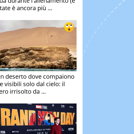
qua durante l'allenamento (e
tate è ancora più ...
un deserto dove compaiono
e visibili solo dal cielo: il
ro irrisolto da ...