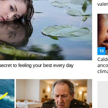
vale
Cald
ancor
clim