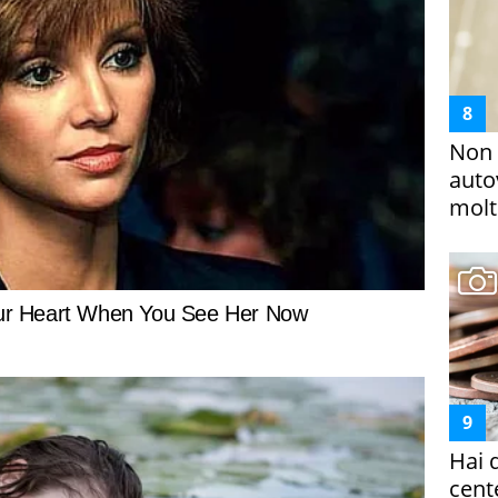
Non 
auto
molto
Hai 
cent