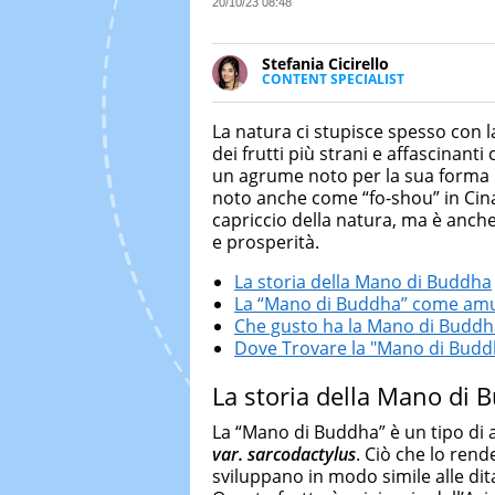
20/10/23 08:48
Stefania Cicirello
CONTENT SPECIALIST
Content writer, video editor e f
Media Marketing. Scrive articoli
La natura ci stupisce spesso con l
focus su Costume & Società, Mo
dei frutti più strani e affascinanti
un agrume noto per la sua forma i
noto anche come “fo-shou” in Cin
capriccio della natura, ma è anch
e prosperità.
La storia della Mano di Buddha
La “Mano di Buddha” come amu
Che gusto ha la Mano di Buddh
Dove Trovare la "Mano di Budd
La storia della Mano di 
La “Mano di Buddha” è un tipo di
var. sarcodactylus
. Ciò che lo rend
sviluppano in modo simile alle di