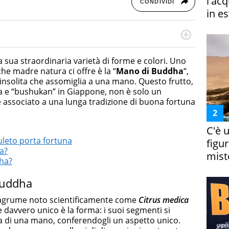
l'ac
CONDIVIDI
in es
otografa, ha conseguito un Master in Digital & Social
 in ottica SEO e realizza contenuti per social media, con
a sua straordinaria varietà di forme e colori. Uno
da e Bellezza.
 che madre natura ci offre è la “
Mano di Buddha
“,
nsolita che assomiglia a una mano. Questo frutto,
a e “bushukan” in Giappone, non è solo un
e associato a una lunga tradizione di buona fortuna
C'è 
leto porta fortuna
figur
a?
miste
ha?
Buddha
 agrume noto scientificamente come
Citrus medica
e davvero unico è la forma: i suoi segmenti si
ta di una mano, conferendogli un aspetto unico.