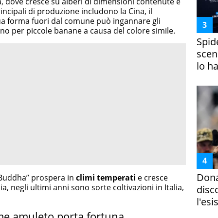
ia, dove cresce su alberi di dimensioni contenute e
ncipali di produzione includono la Cina, il
sua forma fuori dal comune può ingannare gli
ano per piccole banane a causa del colore simile.
Spid
scena
lo h
Dona
 Buddha” prospera in
climi temperati
e cresce
sia, negli ultimi anni sono sorte coltivazioni in Italia,
disc
l'esi
e amuleto porta fortuna