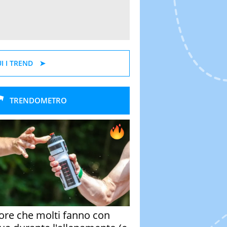
I I TREND
TRENDOMETRO
rore che molti fanno con