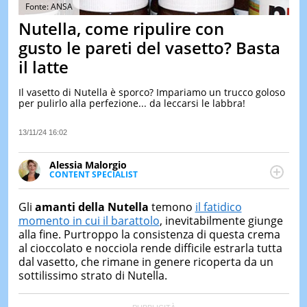
&
Fonte: ANSA
TEST
Nutella, come ripulire con
MUSIC
gusto le pareti del vasetto? Basta
&
il latte
SPETT
LE
Il vasetto di Nutella è sporco? Impariamo un trucco goloso
NOTIZI
per pulirlo alla perfezione... da leccarsi le labbra!
DI
OGGI
13/11/24 16:02
LE
NOTIZI
Alessia Malorgio
DI
CONTENT SPECIALIST
IERI
Ha conseguito un Master in Marketing Management
e Google Digital Training su Marketing digitale. Si
CONTAT
Gli
amanti della Nutella
temono
il fatidico
occupa della creazione di contenuti in ottica SEO e
momento in cui il barattolo
, inevitabilmente giunge
dello sviluppo di strategie marketing attraverso
alla fine. Purtroppo la consistenza di questa crema
canali digitali.
al cioccolato e nocciola rende difficile estrarla tutta
dal vasetto, che rimane in genere ricoperta da un
sottilissimo strato di Nutella.