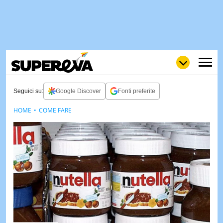
Seguici su:
Google Discover
Fonti preferite
HOME
COME FARE
NEWS
LOL
GULP
LOVE
STORIE
VIDEO
WOW
POP
CURIOS
CINEM
& TV
QUIZ