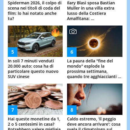
Spiderman 2026, il colpo di
Ilary Blasi sposa Bastian
scena nei titoli di coda del
Muller in una villa extra
film: lo hai notato anche
lusso della Costiera
tu?
Amalfitana: ...
In soli 7 minuti venduti
La paura della "fine del
20.000 auto: cosa ha di
mondo" esplode la
particolare questo nuovo
prossima settimana,
SUV cinese
quando tre agghiaccianti ...
Hai queste monetine da 1,
Caldo estremo, 'il peggio
2 o 5 centesimi in casa?
deve ancora arrivare': cosa
Potrebbero valere migliaia
svela il climatologo sul