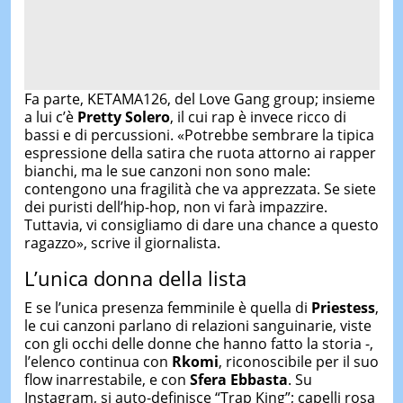
Fa parte, KETAMA126, del Love Gang group; insieme
a lui c’è
Pretty Solero
, il cui rap è invece ricco di
bassi e di percussioni. «Potrebbe sembrare la tipica
espressione della satira che ruota attorno ai rapper
bianchi, ma le sue canzoni non sono male:
contengono una fragilità che va apprezzata. Se siete
dei puristi dell’hip-hop, non vi farà impazzire.
Tuttavia, vi consigliamo di dare una chance a questo
ragazzo», scrive il giornalista.
L’unica donna della lista
E se l’unica presenza femminile è quella di
Priestess
,
le cui canzoni parlano di relazioni sanguinarie, viste
con gli occhi delle donne che hanno fatto la storia -,
l’elenco continua con
Rkomi
, riconoscibile per il suo
flow inarrestabile, e con
Sfera Ebbasta
. Su
Instagram, si auto-definisce “Trap King”; capelli rosa