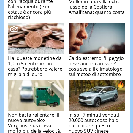
con l'acqua durante
Muller in una villa extra
l'allenamento (e in
lusso della Costiera
estate è ancora più
Amalfitana: quanto costa
rischioso)
...
Hai queste monetine da
Caldo estremo, 'il peggio
1, 2 o 5 centesimi in
deve ancora arrivare':
casa? Potrebbero valere
cosa svela il climatologo
migliaia di euro
sul meteo di settembre
Non basta rallentare: il
In soli 7 minuti venduti
nuovo autovelox
20.000 auto: cosa ha di
Vergilius Plus rileva
particolare questo
molto più della velocità.
nuovo SUV cinese