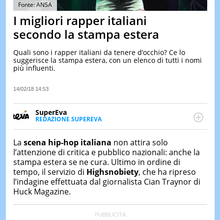
&
Fonte: ANSA
TEST
I migliori rapper italiani
MUSIC
secondo la stampa estera
&
SPETT
Quali sono i rapper italiani da tenere d’occhio? Ce lo
suggerisce la stampa estera, con un elenco di tutti i nomi
LE
più influenti.
NOTIZI
DI
OGGI
14/02/18 14:53
LE
SuperEva
NOTIZI
REDAZIONE SUPEREVA
DI
FACEBOOK
SuperEva è il magazine di Italiaonline dedicato a
IERI
trend, curiosità, entertainment e “feel-good news”.
La
scena hip-hop italiana
non attira solo
CONTAT
Pensato per tutti ma soprattutto per la GenZ, molto
l’attenzione di critica e pubblico nazionali: anche la
“social” e sempre in cerca di notizie originali. Dalle
stampa estera se ne cura. Ultimo in ordine di
tendenze del momento ai fatti più strani alle
tempo, il servizio di
Highsnobiety
, che ha ripreso
scoperte più divertenti: mille storie da scoprire ogni
l’indagine effettuata dal giornalista Cian Traynor di
giorno”
Huck Magazine.