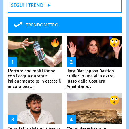
SEGUI I TREND
TRENDOMETRO
L'errore che molti fanno
Ilary Blasi sposa Bastian
con l'acqua durante
Muller in una villa extra
l'allenamento (e in estate è
lusso della Costiera
ancora più ...
Amalfitana: ...
Temptation Island, questo
C'è un deserto dove