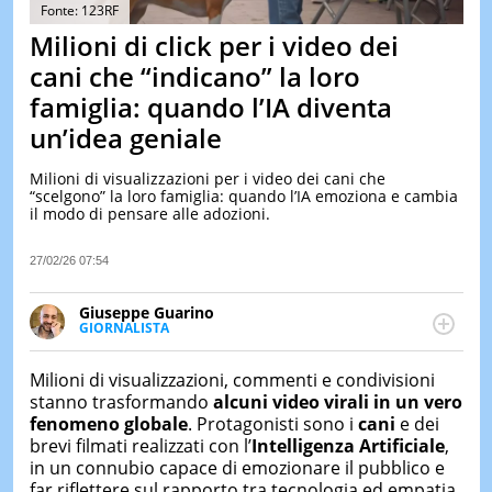
&
Fonte: 123RF
TEST
Milioni di click per i video dei
MUSIC
cani che “indicano” la loro
&
famiglia: quando l’IA diventa
SPETT
un’idea geniale
LE
NOTIZI
DI
Milioni di visualizzazioni per i video dei cani che
OGGI
“scelgono” la loro famiglia: quando l’IA emoziona e cambia
il modo di pensare alle adozioni.
LE
NOTIZI
27/02/26 07:54
DI
IERI
Giuseppe Guarino
CONTAT
GIORNALISTA
Ph(D) in Diritto Comparato e processi di
integrazione e attivo nel campo della ricerca, in
Milioni di visualizzazioni, commenti e condivisioni
particolare sulla Storia contemporanea di America
stanno trasformando
alcuni video virali in un vero
Latina e Spagna. Collabora con numerose testate ed
fenomeno globale
. Protagonisti sono i
cani
e dei
è presidente dell'Associazione Culturale "La
brevi filmati realizzati con l’
Intelligenza Artificiale
,
Biblioteca del Sannio".
in un connubio capace di emozionare il pubblico e
far riflettere sul rapporto tra tecnologia ed empatia.