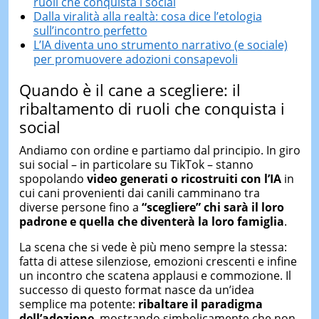
ruoli che conquista i social
Dalla viralità alla realtà: cosa dice l’etologia
sull’incontro perfetto
L’IA diventa uno strumento narrativo (e sociale)
per promuovere adozioni consapevoli
Quando è il cane a scegliere: il
ribaltamento di ruoli che conquista i
social
Andiamo con ordine e partiamo dal principio. In giro
sui social – in particolare su TikTok – stanno
spopolando
video generati o ricostruiti con l’IA
in
cui cani provenienti dai canili camminano tra
diverse persone fino a
“scegliere”
chi sarà il loro
padrone e
quella che diventerà la loro famiglia
.
La scena che si vede è più meno sempre la stessa:
fatta di attese silenziose, emozioni crescenti e infine
un incontro che scatena applausi e commozione. Il
successo di questo format nasce da un’idea
semplice ma potente:
ribaltare il paradigma
dell’adozione
, mostrando simbolicamente che non