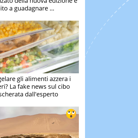
nzato della nuova edizione è
ito a guadagnare ...
elare gli alimenti azzera i
eri? La fake news sul cibo
cherata dall'esperto