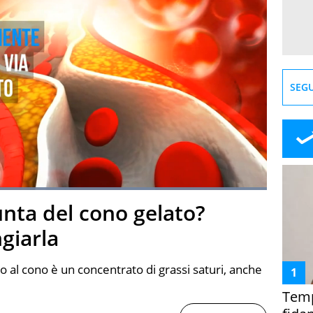
SEGU
Loaded
:
100.00%
unta del cono gelato?
creen
giarla
o al cono è un concentrato di grassi saturi, anche
Temp