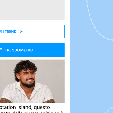
I I TREND
TRENDOMETRO
tation Island, questo