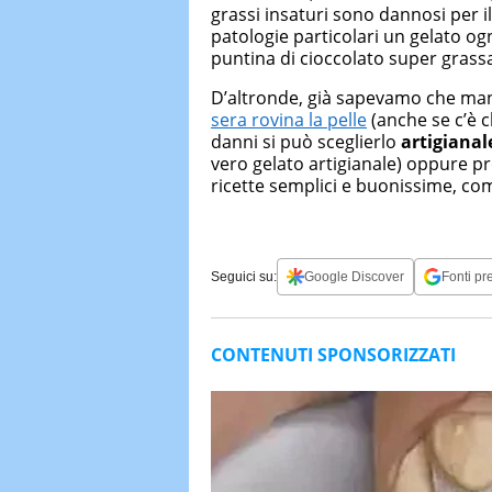
grassi insaturi sono dannosi per i
patologie particolari un gelato og
puntina di cioccolato super grass
D’altronde, già sapevamo che mang
sera rovina la pelle
(anche se c’è c
danni si può sceglierlo
artigianal
vero gelato artigianale) oppure p
ricette semplici e buonissime, come
Seguici su:
Google Discover
Fonti pre