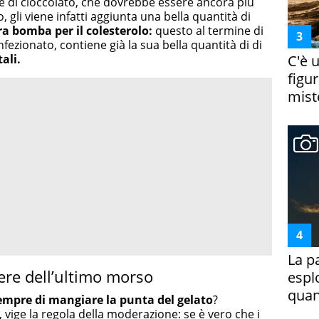
e di cioccolato, che dovrebbe essere ancora più
, gli viene infatti aggiunta una bella quantità di
a bomba per il colesterolo:
questo al termine di
fezionato, contiene già la sua bella quantità di di
ali.
C'è 
figur
miste
La p
ere dell’ultimo morso
espl
quan
empre di mangiare la punta del gelato
?
 vige la regola della moderazione: se è vero che i