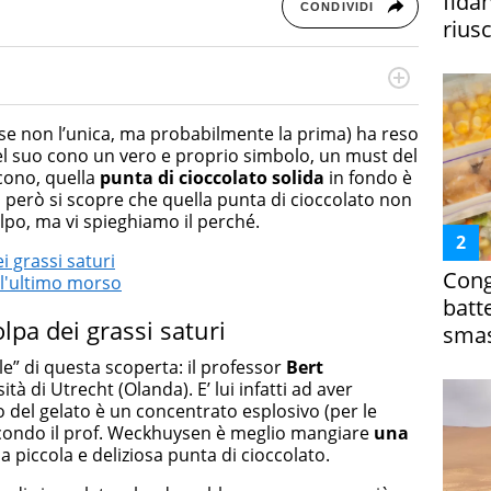
fida
CONDIVIDI
riusc
rketing Management e Google Digital Training su
lla creazione di contenuti in ottica SEO e dello sviluppo
se non l’unica, ma probabilmente la prima) ha reso
 canali digitali.
l suo cono un vero e proprio simbolo, un must del
l cono, quella
punta di cioccolato solida
in fondo è
Ora però si scopre che quella punta di cioccolato non
po, ma vi spieghiamo il perché.
 grassi saturi
Cong
ll'ultimo morso
batt
pa dei grassi saturi
smas
le” di questa scoperta: il professor
Bert
ità di Utrecht (Olanda). E’ lui infatti ad aver
o del gelato è un concentrato esplosivo (per le
 secondo il prof. Weckhuysen è meglio mangiare
una
a piccola e deliziosa punta di cioccolato.