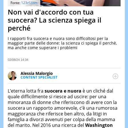
&
Fonte:
123rf.com
TEST
Non vai d'accordo con tua
MUSIC
suocera? La scienza spiega il
&
perché
SPETT
LE
I rapporti fra suocera e nuora sono difficoltosi per la
NOTIZI
maggior parte delle donne: la scienza ci spiega il perchè,
DI
ma anche come superare i problemi
OGGI
LE
02/08/24 14:34
NOTIZI
DI
Alessia Malorgio
IERI
CONTENT SPECIALIST
Ha conseguito un Master in Marketing Management
CONTAT
e Google Digital Training su Marketing digitale. Si
L’eterna lotta fra
suocera e nuora
è un cliché dal
occupa della creazione di contenuti in ottica SEO e
quale difficilmente si riesce ad uscire: per una
dello sviluppo di strategie marketing attraverso
minoranza di donne che riferiscono di avere con la
canali digitali.
suocera un rapporto amorevole, c’è una rumorosa
maggioranza che riferisce ben altro, da litigi in
famiglia a divorzi avvenuti per colpa della mamma
del marito. Nel 2016 una ricerca del
Washington