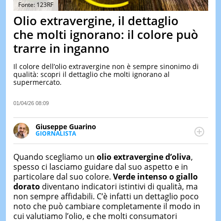
&
Fonte: 123RF
TEST
Olio extravergine, il dettaglio
MUSIC
che molti ignorano: il colore può
&
trarre in inganno
SPETT
LE
Il colore dell’olio extravergine non è sempre sinonimo di
NOTIZI
qualità: scopri il dettaglio che molti ignorano al
DI
supermercato.
OGGI
LE
01/04/26 08:09
NOTIZI
DI
Giuseppe Guarino
IERI
GIORNALISTA
Ph(D) in Diritto Comparato e processi di
CONTAT
integrazione e attivo nel campo della ricerca, in
Quando scegliamo un
olio extravergine d’oliva
,
particolare sulla Storia contemporanea di America
spesso ci lasciamo guidare dal suo aspetto e in
Latina e Spagna. Collabora con numerose testate ed
particolare dal suo colore.
Verde intenso o giallo
è presidente dell'Associazione Culturale "La
dorato
diventano indicatori istintivi di qualità, ma
Biblioteca del Sannio".
non sempre affidabili. C’è infatti un dettaglio poco
noto che può cambiare completamente il modo in
cui valutiamo l’olio, e che molti consumatori