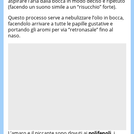
aspirare l’aria dalla bocca in modo deciso e ripetuto
(facendo un suono simile a un “risucchio” forte).
Questo processo serve a nebulizzare l’olio in bocca,
facendolo arrivare a tutte le papille gustative e
portando gli aromi per via “retronasale” fino al
naso.
L’amaro e il piccante sono dovuti ai
polifenoli
, i