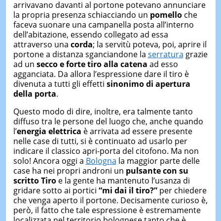
arrivavano davanti al portone potevano annunciare
la propria presenza schiacciando un
pomello
che
faceva suonare una campanella posta all’interno
dell’abitazione, essendo collegato ad essa
attraverso una
corda
; la servitù poteva, poi, aprire il
portone a distanza sganciandone la
serratura
grazie
ad un
secco e forte tiro alla catena
ad esso
agganciata. Da allora l’espressione dare il tiro è
divenuta a tutti gli effetti
sinonimo di apertura
della porta
.
Questo modo di dire, inoltre, era talmente tanto
diffuso tra le persone del luogo che, anche quando
l’
energia elettrica
è arrivata ad essere presente
nelle case di tutti, si è continuato ad usarlo per
indicare il classico apri-porta del citofono. Ma non
solo! Ancora oggi a
Bologna
la maggior parte delle
case ha nei propri androni un
pulsante con su
scritto Tiro
e la gente ha mantenuto l’usanza di
gridare sotto ai portici
“mi dai il tiro?”
per chiedere
che venga aperto il portone. Decisamente curioso è,
però, il fatto che tale espressione è estremamente
localizzata nel territorio bolognese tanto che è