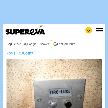
Seguici su:
Google Discover
Fonti preferite
HOME
CURIOSITÀ
NEWS
LOL
GULP
LOVE
STORIE
VIDEO
WOW
POP
CURIOS
CINEM
& TV
QUIZ