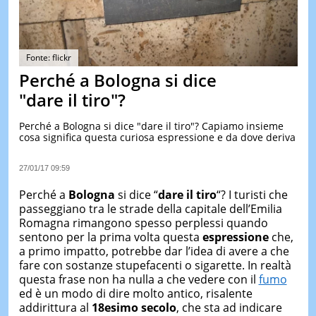
&
TEST
MUSIC
&
Fonte: flickr
SPETT
Perché a Bologna si dice
LE
"dare il tiro"?
NOTIZI
DI
OGGI
Perché a Bologna si dice "dare il tiro"? Capiamo insieme
cosa significa questa curiosa espressione e da dove deriva
LE
NOTIZI
27/01/17 09:59
DI
IERI
Perché a
Bologna
si dice “
dare il tiro
“? I turisti che
passeggiano tra le strade della capitale dell’Emilia
CONTAT
Romagna rimangono spesso perplessi quando
sentono per la prima volta questa
espressione
che,
a primo impatto, potrebbe dar l’idea di avere a che
fare con sostanze stupefacenti o sigarette. In realtà
questa frase non ha nulla a che vedere con il
fumo
ed è un modo di dire molto antico, risalente
addirittura al
18esimo secolo
, che sta ad indicare