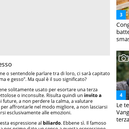
Cong
batt
smas
gesso
e o sentendole parlare tra di loro, ci sarà capitato
lma e gesso”. Ma qual è il suo significato?
ene solitamente usato per esortare una terza
ttolose o inconsulte. Risulta quindi un
invito a
i future, a non perdere la calma, a valutare
Le te
 per affrontarle nel modo migliore, a non lasciarsi
Vanga
rsi esclusivamente alle emozioni.
terza
esta espressione al
biliardo
. Ebbene sì. Il famoso
 ha per primo dato un senso a questa espressione,