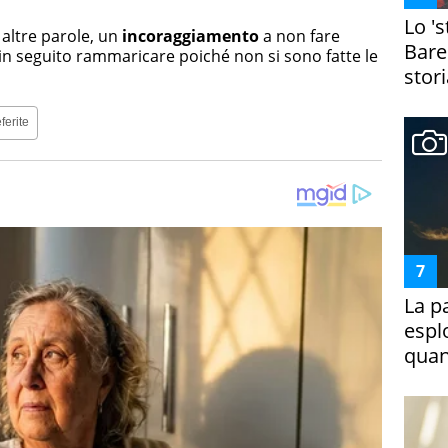
Lo '
 altre parole, un
incoraggiamento
a non fare
Bare
 in seguito rammaricare poiché non si sono fatte le
stori
ferite
La p
espl
quan