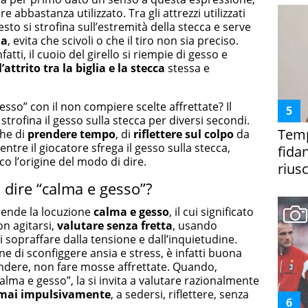
 abbastanza utilizzato. Tra gli attrezzi utilizzati
esto si strofina sull’estremità della stecca e serve
la
, evita che scivoli o che il tiro non sia preciso.
tti, il cuoio del girello si riempie di gesso e
’attrito tra la biglia e la stecca
stessa e
esso” con il non compiere scelte affrettate? Il
 strofina il gesso sulla stecca per diversi secondi.
Temp
che di
prendere tempo
, di
riflettere sul colpo
da
ntre il giocatore sfrega il gesso sulla stecca,
fida
o l’origine del modo di dire.
riusc
 dire “calma e gesso”?
scende la locuzione
calma e gesso
, il cui significato
on agitarsi,
valutare senza fretta
, usando
si sopraffare dalla tensione e dall’inquietudine.
ine di sconfiggere ansia e stress, è infatti buona
ndere, non fare mosse affrettate. Quando,
lma e gesso”, la si invita a valutare razionalmente
mai impulsivamente
, a sedersi, riflettere, senza