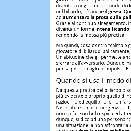
diventata negli anni un modo di dire
nel biliardo, c’è anche il
gesso
. Qu
ad
aumentare la presa sulla pal
Grazie al continuo sfregamento, infa
diventa uniforme
intensificando l
rendendo la mossa più precisa.
Ma quindi, cosa c’entra “calma e g
giocatore di biliardo, solitamente,
Un’abitudine che gli permette an
sferrare all’avversario. Dunque, me
pensa per non agire d’impulso. Ecc
Quando si usa il modo di
Da questa pratica del biliardo di
più evidente è proprio quello di n
raziocinio ed equilibrio, e non far
Nelle situazioni di emergenza, al f
norma fare un bel respiro ed atte
dunque, si dice ad una persona “ca
una situazione, a non affrontarla
ansia, per
fare la scelta migliore
.