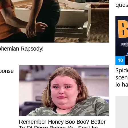
ques
Spid
scena
lo h