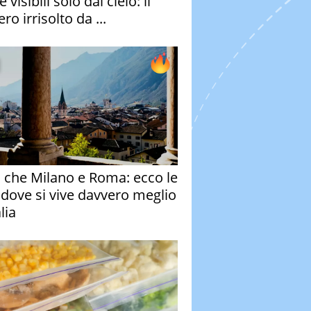
e visibili solo dal cielo: il
ro irrisolto da ...
o che Milano e Roma: ecco le
à dove si vive davvero meglio
alia