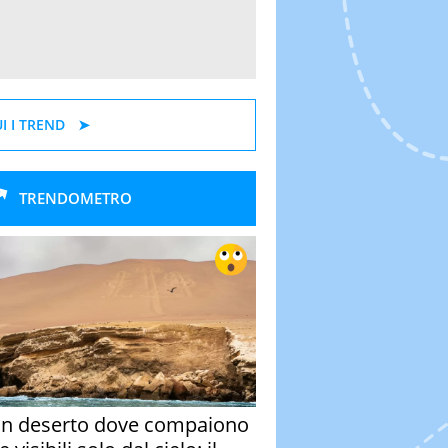
I I TREND
TRENDOMETRO
un deserto dove compaiono