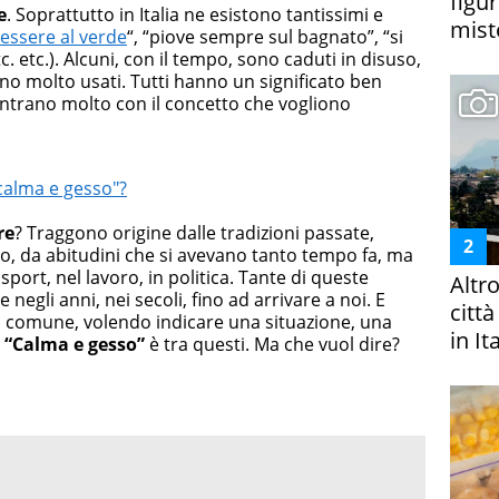
figur
e
. Soprattutto in Italia ne esistono tantissimi e
miste
essere al verde
“, “piove sempre sul bagnato”, “si
c. etc.). Alcuni, con il tempo, sono caduti in disuso,
no molto usati. Tutti hanno un significato ben
ntrano molto con il concetto che vogliono
calma e gesso"?
re
? Traggono origine dalle tradizioni passate,
o, da abitudini che si avevano tanto tempo fa, ma
sport, nel lavoro, in politica. Tante di queste
Altr
egli anni, nei secoli, fino ad arrivare a noi. E
citt
o comune, volendo indicare una situazione, una
in It
.
“Calma e gesso”
è tra questi. Ma che vuol dire?