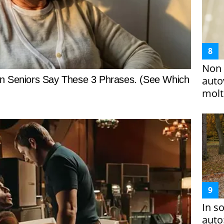
Non 
auto
molto
In s
auto