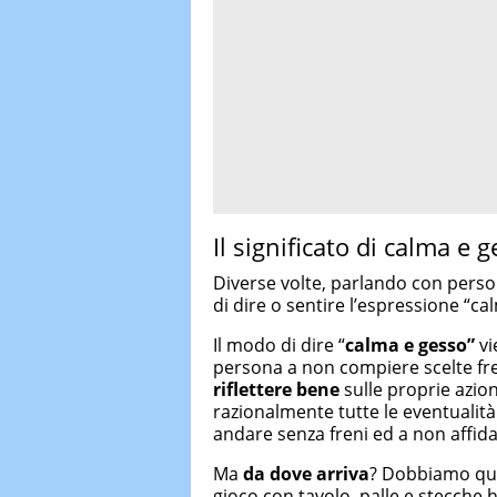
Il significato di calma e 
Diverse volte, parlando con person
di dire o sentire l’espressione “ca
Il modo di dire “
calma e gesso”
vi
persona a non compiere scelte fre
riflettere bene
sulle proprie azion
razionalmente tutte le eventualità
andare senza freni ed a non affida
Ma
da dove arriva
? Dobbiamo qu
gioco con tavolo, palle e stecche