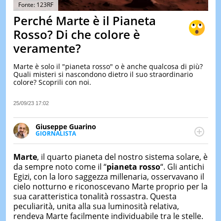
&
Fonte: 123RF
TEST
Perché Marte è il Pianeta
MUSIC
Rosso? Di che colore è
&
veramente?
SPETT
LE
Marte è solo il "pianeta rosso" o è anche qualcosa di più?
NOTIZI
Quali misteri si nascondono dietro il suo straordinario
DI
colore? Scoprili con noi.
OGGI
LE
25/09/23 17:02
NOTIZI
DI
Giuseppe Guarino
IERI
GIORNALISTA
Ph(D) in Diritto Comparato e processi di
CONTAT
integrazione e attivo nel campo della ricerca, in
Marte
, il quarto pianeta del nostro sistema solare, è
particolare sulla Storia contemporanea di America
da sempre noto come il “
pianeta rosso
“. Gli antichi
Latina e Spagna. Collabora con numerose testate ed
Egizi, con la loro saggezza millenaria, osservavano il
è presidente dell'Associazione Culturale "La
cielo notturno e riconoscevano Marte proprio per la
Biblioteca del Sannio".
sua caratteristica tonalità rossastra. Questa
peculiarità, unita alla sua luminosità relativa,
rendeva Marte facilmente individuabile tra le stelle.