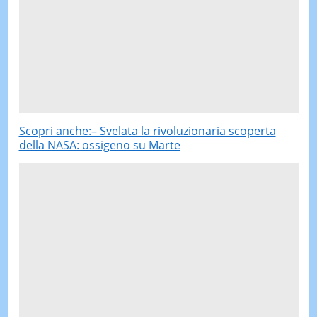
Scopri anche:– Svelata la rivoluzionaria scoperta
della NASA: ossigeno su Marte