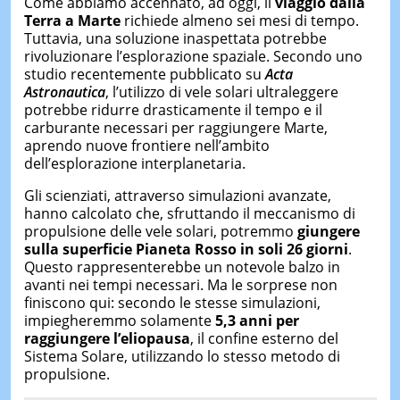
Come abbiamo accennato, ad oggi, il
viaggio da
lla
Terra a Marte
richiede almeno sei mesi di tempo.
Tuttavia, una soluzione inaspettata potrebbe
rivoluzionare l’esplorazione spaziale. Secondo uno
studio recentemente pubblicato su
Acta
Astronautica
, l’utilizzo di vele solari ultraleggere
potrebbe ridurre drasticamente il tempo e il
carburante necessari per raggiungere Marte,
aprendo nuove frontiere nell’ambito
dell’esplorazione interplanetaria.
Gli scienziati, attraverso simulazioni avanzate,
hanno calcolato che, sfruttando il meccanismo di
propulsione delle vele solari, potremmo
giungere
sulla superficie
Pianeta Rosso in soli 26 giorni
.
Questo rappresenterebbe un notevole balzo in
avanti nei tempi necessari. Ma le sorprese non
finiscono qui: secondo le stesse simulazioni,
impiegheremmo solamente
5,3 anni per
raggiungere l’eliopausa
, il confine esterno del
Sistema Solare, utilizzando lo stesso metodo di
propulsione.