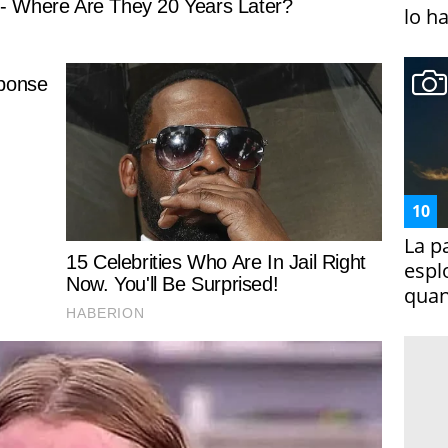
lo h
La p
espl
quan