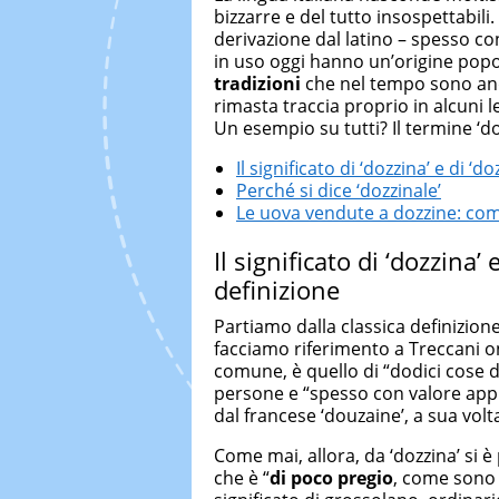
bizzarre e del tutto insospettabili.
derivazione dal latino – spesso co
in uso oggi hanno un’origine pop
tradizioni
che nel tempo sono and
rimasta traccia proprio in alcun
Un esempio su tutti? Il termine ‘do
Il significato di ‘dozzina’ e di ‘d
Perché si dice ‘dozzinale’
Le uova vendute a dozzine: co
Il significato di ‘dozzina’
definizione
Partiamo dalla classica definizion
facciamo riferimento a Treccani onli
comune, è quello di “dodici cose d
persone e “spesso con valore appr
dal francese ‘douzaine’, a sua volt
Come mai, allora, da ‘dozzina’ si è
che è “
di poco pregio
, come sono 