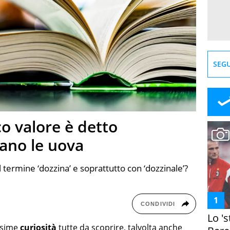
SEGU
co valore è detto
rano le uova
termine ‘dozzina’ e soprattutto con ‘dozzinale’?
CONDIVIDI
Lo '
issime
curiosità
tutte da scoprire, talvolta anche