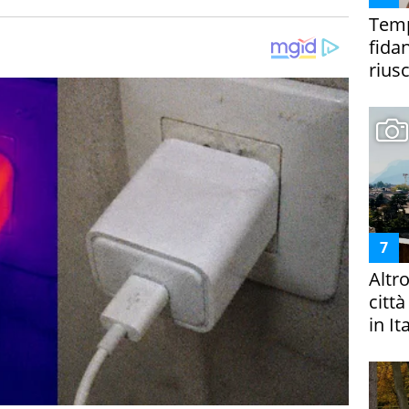
Temp
fida
riusc
Altr
citt
in It