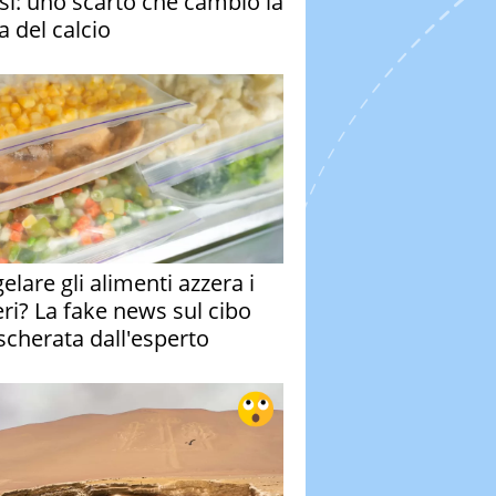
si: uno scarto che cambiò la
a del calcio
elare gli alimenti azzera i
eri? La fake news sul cibo
cherata dall'esperto