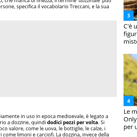
o, che manca di finezza, il termine ‘dozzinale’ può
ersone, specifica il vocabolario Treccani, e la sua
C'è 
figur
miste
Le m
mpiamente in uso in epoca medioevale, è legato a
Only
rio a dozzine, quindi
dodici pezzi per volta
. Si
per 
co valore, come le uova, le bottiglie, le calze, i
ri come limoni e carciofi. La dozzina, invece della