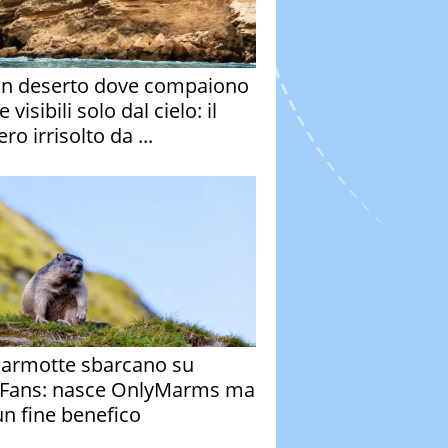
un deserto dove compaiono
e visibili solo dal cielo: il
ro irrisolto da ...
armotte sbarcano su
Fans: nasce OnlyMarms ma
un fine benefico