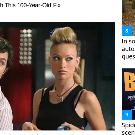
In s
auto
ques
Spid
scena