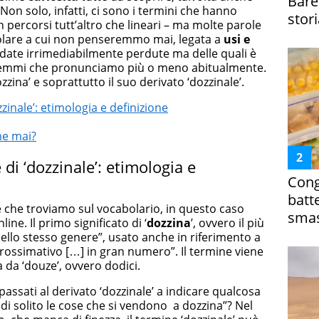
Bare
 Non solo, infatti, ci sono i termini che hanno
stori
n percorsi tutt’altro che lineari – ma molte parole
olare a cui non penseremmo mai, legata a
usi e
ate irrimediabilmente perdute ma delle quali è
i lemmi che pronunciamo più o meno abitualmente.
zzina’ e soprattutto il suo derivato ‘dozzinale’.
ozzinale’: etimologia e definizione
me mai?
 e di ‘dozzinale’: etimologia e
Cong
batt
e che troviamo sul vocabolario, in questo caso
smas
ne. Il primo significato di ‘
dozzina
’, ovvero il più
ello stesso genere”, usato anche in riferimento a
ossimativo […] in gran numero”. Il termine viene
a da ‘douze’, ovvero dodici.
 passati al derivato ‘dozzinale’ a indicare qualcosa
di solito le cose che si vendono a dozzina”? Nel