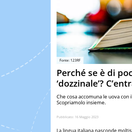
Fonte: 123RF
Perché se è di po
‘dozzinale’? C’ent
Che cosa accomuna le uova con il 
Scopriamolo insieme.
Pubblicato:
16 Maggio 2023
La lingua italiana nasconde molt