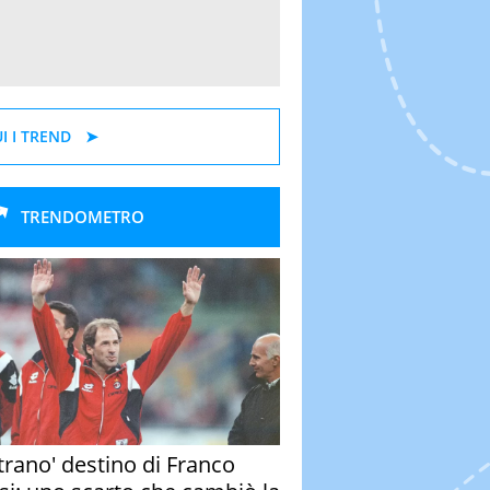
I I TREND
TRENDOMETRO
strano' destino di Franco