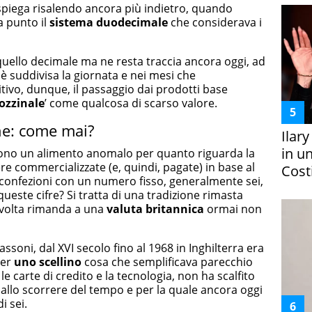
 spiega risalendo ancora più indietro, quando
a punto il
sistema duodecimale
che considerava i
 quello decimale ma ne resta traccia ancora oggi, ad
è suddivisa la giornata e nei mesi che
tivo, dunque, il passaggio dai prodotti base
ozzinale
’ come qualcosa di scarso valore.
ne: come mai?
Ilar
in un
no un alimento anomalo per quanto riguarda la
ere commercializzate (e, quindi, pagate) in base al
Costi
n confezioni con un numero fisso, generalmente sei,
 queste cifre? Si tratta di una tradizione rimasta
 volta rimanda a una
valuta britannica
ormai non
ssoni, dal XVI secolo fino al 1968 in Inghilterra era
per
uno scellino
cosa che semplificava parecchio
le carte di credito e la tecnologia, non ha scalfito
 allo scorrere del tempo e per la quale ancora oggi
i sei.