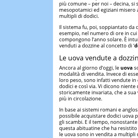
più comune – per noi – decina, si
mesopotamici ed egiziani misero 
multipli di dodici.
Il sistema fu, poi, soppiantato da
esempio, nel numero di ore in cui 
compongono l’anno solare. È intui
venduti a dozzine al concetto di ‘
d
Le uova vendute a dozzi
Ancora al giorno d’oggi, le
uova
so
modalità di vendita. Invece di ess
loro peso, sono infatti vendute i
dodici e così via. Vi dicono niente
storicamente invariata, che a sua
più in circolazione.
In base ai sistemi romani e anglosa
possibile acquistare dodici uova 
gli scambi. E il tempo, nonostante 
questa abituatine che ha resistito
le uova sono in vendita a multipli d