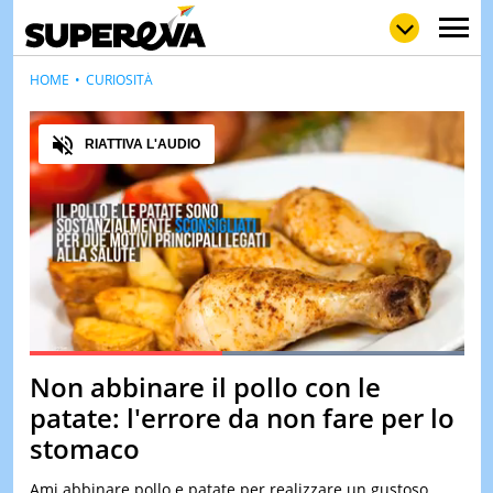
HOME
CURIOSITÀ
Audio
RIATTIVA L'AUDIO
NEWS
LOL
GULP
LOVE
STORIE
VIDEO
WOW
POP
CURIOS
CINEM
& TV
Loaded
:
100.00%
QUIZ
Non abbinare il pollo con le
Pause
Unmute
&
TEST
patate: l'errore da non fare per lo
stomaco
MUSIC
&
SPETT
Ami abbinare pollo e patate per realizzare un gustoso