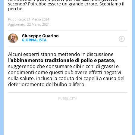
secondo? Potrebbe essere un grande errore. Scopriamo il
perché.
LE
NOTIZI
DI
Pubblicato:
21 Marzo 2024
OGGI
Aggiornato:
22 Marzo 2024
LE
Giuseppe Guarino
NOTIZI
GIORNALISTA
DI
Ph(D) in Diritto Comparato e processi di
IERI
integrazione e attivo nel campo della ricerca, in
Alcuni esperti stanno mettendo in discussione
particolare sulla Storia contemporanea di America
CONTAT
l’abbinamento tradizionale di pollo e patate
,
Latina e Spagna. Collabora con numerose testate ed
suggerendo che consumare cibi ricchi di grassi e
è presidente dell'Associazione Culturale "La
condimenti come questi può avere effetti negativi
Biblioteca del Sannio".
sulla salute, inclusa la caduta dei capelli a causa del
deterioramento del bulbo pilifero.