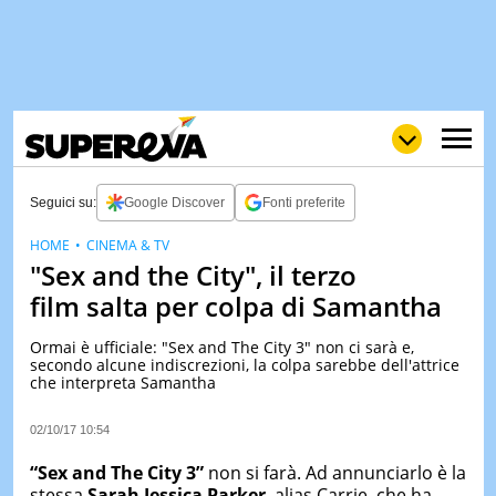
Seguici su:
Google Discover
Fonti preferite
HOME
CINEMA & TV
"Sex and the City", il terzo
NEWS
LOL
GULP
LOVE
film salta per colpa di Samantha
STORIE
Ormai è ufficiale: "Sex and The City 3" non ci sarà e,
VIDEO
secondo alcune indiscrezioni, la colpa sarebbe dell'attrice
che interpreta Samantha
WOW
POP
CURIOS
CINEM
02/10/17 10:54
& TV
“Sex and The City 3”
non si farà. Ad annunciarlo è la
QUIZ
stessa
Sarah Jessica Parker
, alias Carrie, che ha