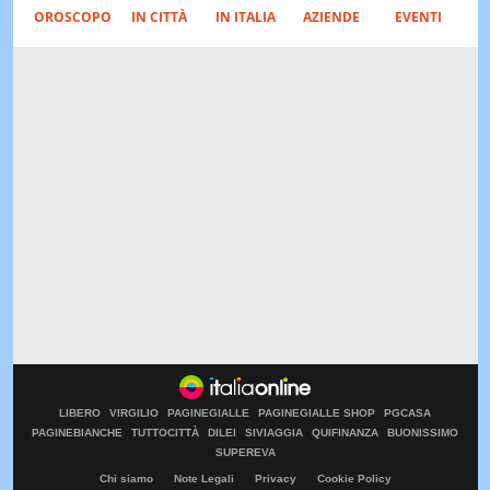
OROSCOPO
IN CITTÀ
IN ITALIA
AZIENDE
EVENTI
LIBERO
VIRGILIO
PAGINEGIALLE
PAGINEGIALLE SHOP
PGCASA
PAGINEBIANCHE
TUTTOCITTÀ
DILEI
SIVIAGGIA
QUIFINANZA
BUONISSIMO
SUPEREVA
Chi siamo
Note Legali
Privacy
Cookie Policy