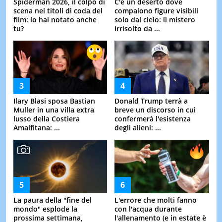
Spiderman 2026, il colpo di
C'è un deserto dove
scena nei titoli di coda del
compaiono figure visibili
film: lo hai notato anche
solo dal cielo: il mistero
tu?
irrisolto da ...
Ilary Blasi sposa Bastian
Donald Trump terrà a
Muller in una villa extra
breve un discorso in cui
lusso della Costiera
confermerà l'esistenza
Amalfitana: ...
degli alieni: ...
La paura della "fine del
L'errore che molti fanno
mondo" esplode la
con l'acqua durante
prossima settimana,
l'allenamento (e in estate è