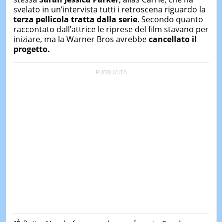
&
svelato in un’intervista tutti i retroscena riguardo la
TEST
terza pellicola tratta dalla serie
. Secondo quanto
raccontato dall’attrice le riprese del film stavano per
MUSIC
&
iniziare, ma la Warner Bros avrebbe
cancellato il
SPETT
progetto.
LE
NOTIZI
DI
OGGI
LE
NOTIZI
DI
IERI
CONTAT