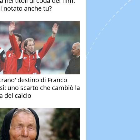
 nei titoli di coda del film:
ai notato anche tu?
strano' destino di Franco
si: uno scarto che cambiò la
a del calcio