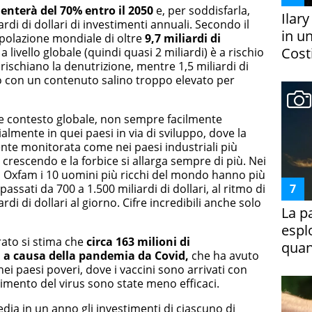
nterà del 70% entro il 2050
e, per soddisfarla,
Ilar
di di dollari di investimenti annuali. Secondo il
in un
polazione mondiale di oltre
9,7 miliardi di
Costi
livello globale (quindi quasi 2 miliardi) è a rischio
rischiano la denutrizione, mentre 1,5 miliardi di
o con un contenuto salino troppo elevato per
le contesto globale, non sempre facilmente
almente in quei paesi in via di sviluppo, dove la
te monitorata come nei paesi industriali più
 crescendo e la forbice si allarga sempre di più. Nei
 Oxfam
i 10 uomini più ricchi del mondo hanno più
assati da 700 a 1.500 miliardi di dollari,
al ritmo di
ardi di dollari al giorno. Cifre incredibili anche solo
La p
espl
ato si stima che
circa 163 milioni di
quan
à a causa della pandemia da Covid,
che ha avuto
i paesi poveri, dove i vaccini sono arrivati con
enimento del virus sono state meno efficaci.
dia in un anno gli investimenti di ciascuno di