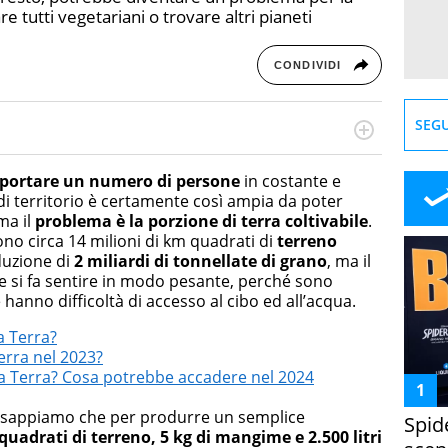
tutti vegetariani o trovare altri pianeti
CONDIVIDI
SEGU
rketing Management e Google Digital Training su
lla creazione di contenuti in ottica SEO e dello sviluppo
sopportare un numero di persone
in costante e
 canali digitali.
di territorio è certamente così ampia da poter
ma il
problema è la porzione di terra coltivabile
.
ono circa 14 milioni di km quadrati di
terreno
oduzione di
2 miliardi di tonnellate di grano
, ma il
 si fa sentire in modo pesante, perché sono
 hanno difficoltà di accesso al cibo ed all’acqua.
a Terra?
erra nel 2023?
a Terra? Cosa potrebbe accadere nel 2024
, sappiamo che per produrre un semplice
Spid
quadrati di terreno, 5 kg di mangime e 2.500 litri