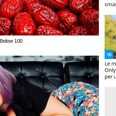
smas
Le m
Only
per 