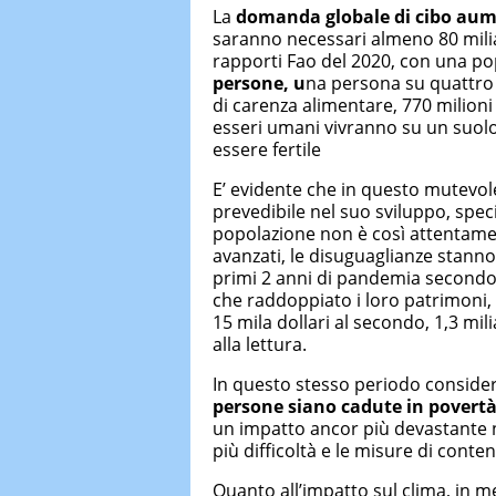
La
domanda globale di cibo aume
saranno necessari almeno 80 miliar
rapporti Fao del 2020, con una po
persone, u
na persona su quattro a 
di carenza alimentare, 770 milioni 
esseri umani vivranno su un suol
essere fertile
E’ evidente che in questo mutevo
prevedibile nel suo sviluppo, speci
popolazione non è così attentamen
avanzati, le disuguaglianze stanno
primi 2 anni di pandemia
secondo
che raddoppiato i loro patrimoni, p
15 mila dollari al secondo, 1,3 mili
alla lettura.
In questo stesso periodo consider
persone
siano cadute in povert
un impatto ancor più devastante ne
più difficoltà e le misure di cont
Quanto all’impatto sul clima,
in me