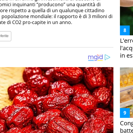
onomici inquinanti “producono” una quantità di
iore rispetto a quella di un qualunque cittadino
 popolazione mondiale: il rapporto è di 3 milioni di
late di CO2 pro-capite in un anno.
ferite
L'er
l'ac
in es
Cong
batt