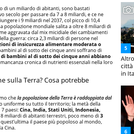
o di un miliardo di abitanti, sono bastati
 secolo per passare da 7 a 8 miliardi, e ce ne
ungere i 9 miliardi nel 2037, col picco di 10,4
a popolazione mondiale salita a oltre 8 miliardi di
fame aggravata dal mix micidiale dei cambiamenti
ella guerra: circa 2,3 miliardi di persone nel
zioni di insicurezza alimentare moderata o
bambini al di sotto dei cinque anni soffrano di
 di bambini al di sotto dei cinque anni abbiano
Altr
mancanza cronica di nutrienti essenziali nella loro
citt
in It
e sulla Terra? Cosa potrebbe
iamo che
la popolazione della Terra è raddoppiata dal
uniforme su tutto il territorio; la metà della
n 7 paesi:
Cina, India, Stati Uniti, Indonesia,
i 8 miliardi di abitanti terrestri, poco meno di
3
quest’ultima il paese più popoloso al mondo,
a Cina.