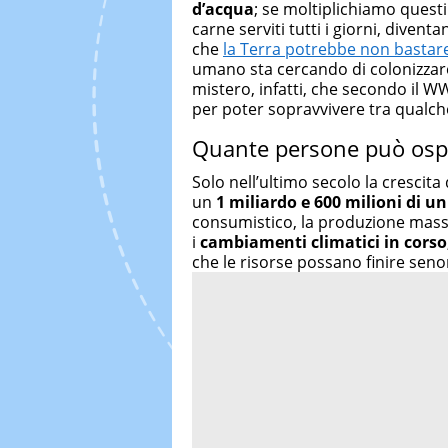
d’acqua
; se moltiplichiamo questi
carne serviti tutti i giorni, diven
che
la Terra potrebbe non bastare
umano sta cercando di colonizzare
mistero, infatti, che secondo il W
per poter sopravvivere tra qualch
Quante persone può ospi
Solo nell’ultimo secolo la crescita
un
1 miliardo e 600 milioni di un
consumistico, la produzione massi
i
cambiamenti climatici in corso
che le risorse possano finire seno