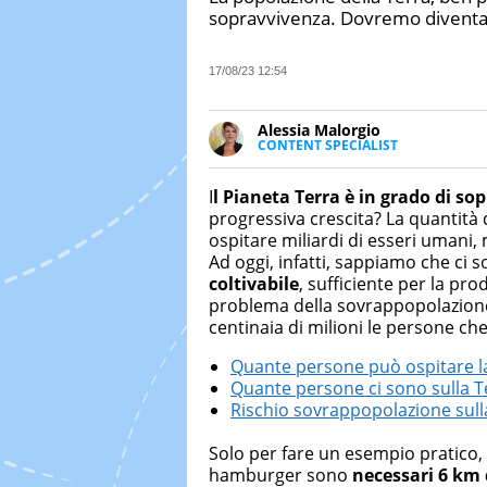
sopravvivenza. Dovremo diventare 
17/08/23 12:54
Alessia Malorgio
CONTENT SPECIALIST
Ha conseguito un Master in Ma
Marketing digitale. Si occupa de
I
l Pianeta Terra è in grado di 
di strategie marketing attraverso
progressiva crescita? La quantità 
ospitare miliardi di esseri umani, 
Ad oggi, infatti, sappiamo che ci s
coltivabile
, sufficiente per la pr
problema della sovrappopolazione
centinaia di milioni le persone che
Quante persone può ospitare l
Quante persone ci sono sulla T
Rischio sovrappopolazione sull
Solo per fare un esempio pratico
hamburger sono
necessari 6 km 