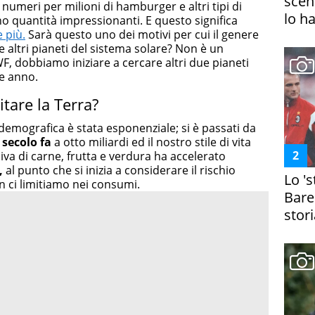
scena
 numeri per milioni di hamburger e altri tipi di
lo h
tano quantità impressionanti. E questo significa
 più.
Sarà questo uno dei motivi per cui il genere
 altri pianeti del sistema solare? Non è un
WF, dobbiamo iniziare a cercare altri due pianeti
e anno.
tare la Terra?
 demografica è stata esponenziale; si è passati da
 secolo fa
a otto miliardi ed il nostro stile di vita
va di carne, frutta e verdura ha accelerato
,
al punto che si inizia a considerare il rischio
Lo '
n ci limitiamo nei consumi.
Bare
stori