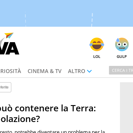
LOL
GULP
RIOSITÀ
CINEMA & TV
ALTRO
ferite
uò contenere la Terra:
olazione?
presto, potrebbe diventare un problema per la