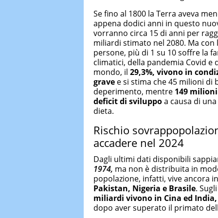
Se fino al 1800 la Terra aveva men
appena dodici anni in questo nuovo
vorranno circa 15 di anni per raggi
miliardi stimato nel 2080. Ma con l
persone, più di 1 su 10 soffre la 
climatici, della pandemia Covid e d
mondo, il
29,3%, vivono in condi
grave
e si stima che 45 milioni di 
deperimento, mentre
149 milioni
deficit di sviluppo
a causa di una 
dieta.
Rischio sovrappopolazion
accadere nel 2024
Dagli ultimi dati disponibili sapp
1974,
ma non è distribuita in modo 
popolazione, infatti, vive ancora i
Pakistan, Nigeria e Brasile
. Sugl
miliardi vivono in Cina ed India,
dopo aver superato il primato dell