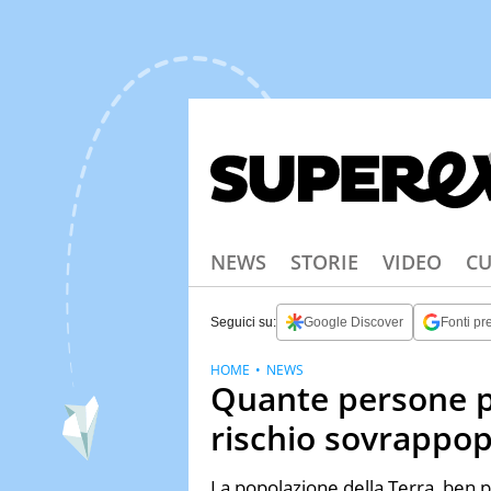
NEWS
STORIE
VIDEO
CU
Seguici su:
Google Discover
Fonti pre
HOME
NEWS
Quante persone p
rischio sovrappop
La popolazione della Terra, ben 