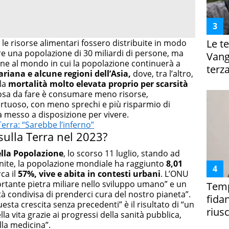
Le te
le risorse alimentari fossero distribuite in modo
e una popolazione di 30 miliardi di persone, ma
Vanga
 zone al mondo in cui la popolazione continuerà a
terza
ariana e alcune regioni dell’Asia,
dove, tra l’altro,
 la
mortalità molto elevata proprio per scarsità
 cosa da fare è consumare meno risorse,
virtuoso, con meno sprechi e più risparmio di
ha messo a disposizione per vivere.
Terra: “Sarebbe l’inferno”
ulla Terra nel 2023?
lla Popolazione
, lo scorso 11 luglio, stando ad
 Unite, la popolazione mondiale ha raggiunto
8,01
ca il
57%, vive e abita in contesti urbani
. L’ONU
rtante pietra miliare nello sviluppo umano” e un
Temp
à condivisa di prenderci cura del nostro pianeta”.
fida
sta crescita senza precedenti” è il risultato di “un
riusc
a vita grazie ai progressi della sanità pubblica,
lla medicina”.