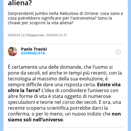
aliena?
LE
NOTIZI
Sorprendenti Jumbo nella Nebulosa di Orione: cosa sono e
DI
cosa potrebbero significare per l'astronomia? Sono la
OGGI
chiave per scoprire la vita aliena?
LE
29/04/24 12:15
Aggiornato:
29/04/24 21:37
NOTIZI
DI
IERI
Paolo Travisi
GIORNALISTA
CONTAT
Giornalista professionista, scrive con passione di
tecnologia, scienza e spettacoli. La curiosità è la
È certamente una delle domande, che l’uomo si
lampadina sempre accesa che lo guida ogni giorno
pone da secoli, ed anche in tempi più recenti, con la
nel suo lavoro.
tecnologia al massimo della sua evoluzione, è
sempre difficile dare una risposta certa.
Esiste vita
oltre la Terra?
L’idea di condividere l’universo con
altre forme di vita è stata oggetto di numerose
speculazioni e teorie nel corso dei secoli. E ora, una
recente scoperta scientifica potrebbe darci la
conferma, o per lo meno, un nuovo indizio che
non
siamo soli nell’universo
.