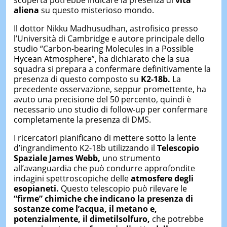
scoperta potrebbe indicare la presenza di
vita
aliena
su questo misterioso mondo.
Il dottor Nikku Madhusudhan, astrofisico presso
l’Università di Cambridge e autore principale dello
studio “Carbon-bearing Molecules in a Possible
Hycean Atmosphere”, ha dichiarato che la sua
squadra si prepara a confermare definitivamente la
presenza di questo composto su
K2-18b.
La
precedente osservazione, seppur promettente, ha
avuto una precisione del 50 percento, quindi è
necessario uno studio di follow-up per confermare
completamente la presenza di DMS.
I ricercatori pianificano di mettere sotto la lente
d’ingrandimento K2-18b utilizzando il
Telescopio
Spaziale James Webb,
uno strumento
all’avanguardia che può condurre approfondite
indagini spettroscopiche delle
atmosfere degli
esopianeti.
Questo telescopio può rilevare le
“firme” chimiche che indicano la presenza di
sostanze come l’acqua, il metano e,
potenzialmente, il dimetilsolfuro,
che potrebbe