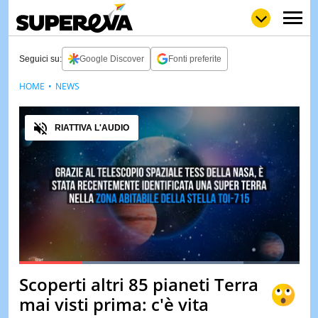
Seguici su:
Google Discover
Fonti preferite
HOME
NEWS
NEWS
LOL
GULP
LOVE
Audio
STORIE
RIATTIVA L'AUDIO
VIDEO
WOW
POP
CURIOS
CINEM
& TV
QUIZ
&
TEST
Loaded
:
80.06%
Scoperti altri 85 pianeti Terra
Pause
Unmute
MUSIC
mai visti prima: c'è vita
&
SPETT