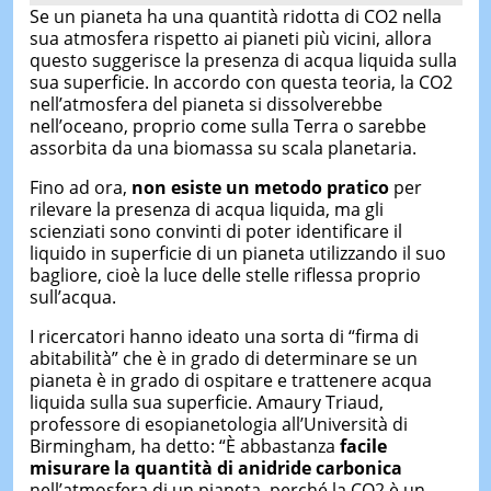
Se un pianeta ha una quantità ridotta di CO2 nella
sua atmosfera rispetto ai pianeti più vicini, allora
questo suggerisce la presenza di acqua liquida sulla
sua superficie. In accordo con questa teoria, la CO2
nell’atmosfera del pianeta si dissolverebbe
nell’oceano, proprio come sulla Terra o sarebbe
assorbita da una biomassa su scala planetaria.
Fino ad ora,
non esiste un metodo pratico
per
rilevare la presenza di acqua liquida, ma gli
scienziati sono convinti di poter identificare il
liquido in superficie di un pianeta utilizzando il suo
bagliore, cioè la luce delle stelle riflessa proprio
sull’acqua.
I ricercatori hanno ideato una sorta di “firma di
abitabilità” che è in grado di determinare se un
pianeta è in grado di ospitare e trattenere acqua
liquida sulla sua superficie. Amaury Triaud,
professore di esopianetologia all’Università di
Birmingham, ha detto: “È abbastanza
facile
misurare la quantità di anidride carbonica
nell’atmosfera di un pianeta, perché la CO2 è un