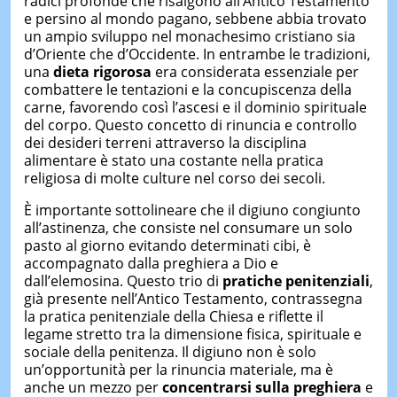
radici profonde che risalgono all’Antico Testamento
e persino al mondo pagano, sebbene abbia trovato
un ampio sviluppo nel monachesimo cristiano sia
d’Oriente che d’Occidente. In entrambe le tradizioni,
una
dieta rigorosa
era considerata essenziale per
combattere le tentazioni e la concupiscenza della
carne, favorendo così l’ascesi e il dominio spirituale
del corpo. Questo concetto di rinuncia e controllo
dei desideri terreni attraverso la disciplina
alimentare è stato una costante nella pratica
religiosa di molte culture nel corso dei secoli.
È importante sottolineare che il digiuno congiunto
all’astinenza, che consiste nel consumare un solo
pasto al giorno evitando determinati cibi, è
accompagnato dalla preghiera a Dio e
dall’elemosina. Questo trio di
pratiche penitenziali
,
già presente nell’Antico Testamento, contrassegna
la pratica penitenziale della Chiesa e riflette il
legame stretto tra la dimensione fisica, spirituale e
sociale della penitenza. Il digiuno non è solo
un’opportunità per la rinuncia materiale, ma è
anche un mezzo per
concentrarsi sulla preghiera
e