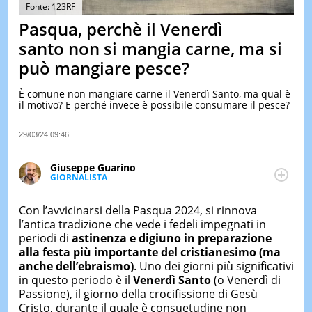
&
Fonte: 123RF
TEST
Pasqua, perchè il Venerdì
MUSIC
santo non si mangia carne, ma si
&
può mangiare pesce?
SPETT
LE
È comune non mangiare carne il Venerdì Santo, ma qual è
NOTIZI
il motivo? E perché invece è possibile consumare il pesce?
DI
OGGI
29/03/24 09:46
LE
NOTIZI
Giuseppe Guarino
DI
GIORNALISTA
IERI
Ph(D) in Diritto Comparato e processi di
integrazione e attivo nel campo della ricerca, in
CONTAT
Con l’avvicinarsi della Pasqua 2024, si rinnova
particolare sulla Storia contemporanea di America
l’antica tradizione che vede i fedeli impegnati in
Latina e Spagna. Collabora con numerose testate ed
periodi di
astinenza e digiuno in preparazione
è presidente dell'Associazione Culturale "La
alla festa più importante del cristianesimo
(ma
Biblioteca del Sannio".
anche dell’ebraismo)
. Uno dei giorni più significativi
in questo periodo è il
Venerdì Santo
(o Venerdì di
Passione), il giorno della crocifissione di Gesù
Cristo, durante il quale è consuetudine non