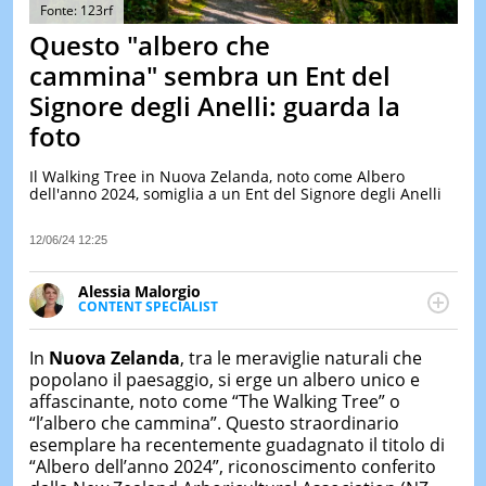
&
Fonte: 123rf
TEST
Questo "albero che
MUSIC
cammina" sembra un Ent del
&
Signore degli Anelli: guarda la
SPETT
foto
LE
NOTIZI
DI
Il Walking Tree in Nuova Zelanda, noto come Albero
OGGI
dell'anno 2024, somiglia a un Ent del Signore degli Anelli
LE
12/06/24 12:25
NOTIZI
DI
IERI
Alessia Malorgio
CONTENT SPECIALIST
CONTAT
Ha conseguito un Master in Marketing Management
e Google Digital Training su Marketing digitale. Si
In
Nuova Zelanda
, tra le meraviglie naturali che
occupa della creazione di contenuti in ottica SEO e
popolano il paesaggio, si erge un albero unico e
dello sviluppo di strategie marketing attraverso
affascinante, noto come “The Walking Tree” o
canali digitali.
“l’albero che cammina”. Questo straordinario
esemplare ha recentemente guadagnato il titolo di
“Albero dell’anno 2024”, riconoscimento conferito