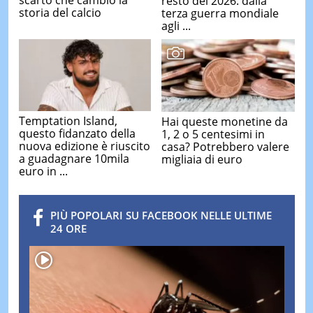
scarto che cambiò la
resto del 2026: dalla
storia del calcio
terza guerra mondiale
agli ...
Temptation Island,
Hai queste monetine da
questo fidanzato della
1, 2 o 5 centesimi in
nuova edizione è riuscito
casa? Potrebbero valere
a guadagnare 10mila
migliaia di euro
euro in ...
PIÙ POPOLARI SU FACEBOOK NELLE ULTIME
24 ORE