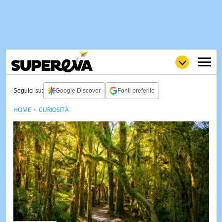
Seguici su:
Google Discover
Fonti preferite
HOME
CURIOSITÀ
NEWS
LOL
GULP
LOVE
STORIE
VIDEO
WOW
POP
CURIOS
CINEM
& TV
QUIZ