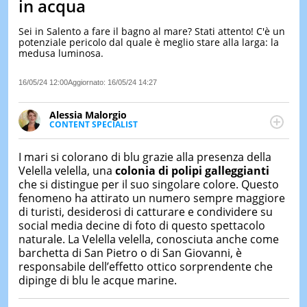
in acqua
LE
NOTIZI
Sei in Salento a fare il bagno al mare? Stati attento! C'è un
DI
potenziale pericolo dal quale è meglio stare alla larga: la
OGGI
medusa luminosa.
LE
16/05/24 12:00
Aggiornato:
16/05/24 14:27
NOTIZI
DI
IERI
Alessia Malorgio
CONTENT SPECIALIST
CONTAT
Ha conseguito un Master in Marketing Management
e Google Digital Training su Marketing digitale. Si
I mari si colorano di blu grazie alla presenza della
occupa della creazione di contenuti in ottica SEO e
Velella velella, una
colonia di polipi galleggianti
dello sviluppo di strategie marketing attraverso
che si distingue per il suo singolare colore. Questo
canali digitali.
fenomeno ha attirato un numero sempre maggiore
di turisti, desiderosi di catturare e condividere su
social media decine di foto di questo spettacolo
naturale. La Velella velella, conosciuta anche come
barchetta di San Pietro o di San Giovanni, è
responsabile dell’effetto ottico sorprendente che
dipinge di blu le acque marine.