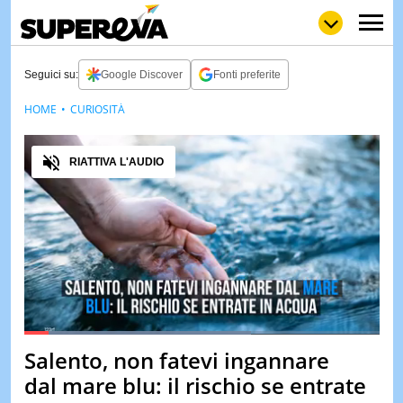
Seguici su:
Google Discover
Fonti preferite
HOME
CURIOSITÀ
NEWS
LOL
GULP
LOVE
Audio
STORIE
RIATTIVA L'AUDIO
VIDEO
WOW
POP
CURIOS
CINEM
& TV
QUIZ
&
TEST
Loaded
:
63.90%
Salento, non fatevi ingannare
Pause
Unmute
MUSIC
dal mare blu: il rischio se entrate
&
SPETT