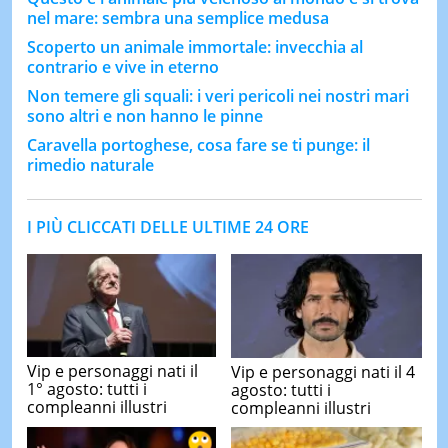
nel mare: sembra una semplice medusa
Scoperto un animale immortale: invecchia al
contrario e vive in eterno
Non temere gli squali: i veri pericoli nei nostri mari
sono altri e non hanno le pinne
Caravella portoghese, cosa fare se ti punge: il
rimedio naturale
I PIÙ CLICCATI DELLE ULTIME 24 ORE
Vip e personaggi nati il
Vip e personaggi nati il 4
1° agosto: tutti i
agosto: tutti i
compleanni illustri
compleanni illustri