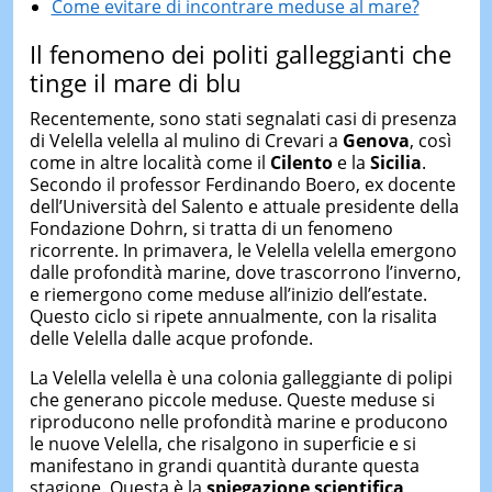
Come evitare di incontrare meduse al mare?
Il fenomeno dei politi galleggianti che
tinge il mare di blu
Recentemente, sono stati segnalati casi di presenza
di Velella velella al mulino di Crevari a
Genova
, così
come in altre località come il
Cilento
e la
Sicilia
.
Secondo il professor Ferdinando Boero, ex docente
dell’Università del Salento e attuale presidente della
Fondazione Dohrn, si tratta di un fenomeno
ricorrente. In primavera, le Velella velella emergono
dalle profondità marine, dove trascorrono l’inverno,
e riemergono come meduse all’inizio dell’estate.
Questo ciclo si ripete annualmente, con la risalita
delle Velella dalle acque profonde.
La Velella velella è una colonia galleggiante di polipi
che generano piccole meduse. Queste meduse si
riproducono nelle profondità marine e producono
le nuove Velella, che risalgono in superficie e si
manifestano in grandi quantità durante questa
stagione. Questa è la
spiegazione scientifica