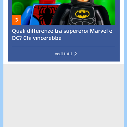
Quali differenze tra supereroi Marvel e
DC? Chi vincerebbe
vedi tutti