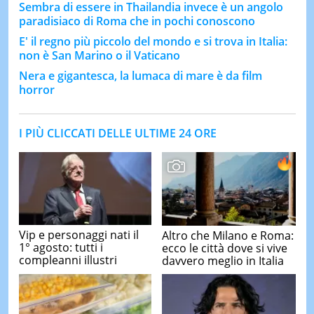
Sembra di essere in Thailandia invece è un angolo
paradisiaco di Roma che in pochi conoscono
E' il regno più piccolo del mondo e si trova in Italia:
non è San Marino o il Vaticano
Nera e gigantesca, la lumaca di mare è da film
horror
I PIÙ CLICCATI DELLE ULTIME 24 ORE
Vip e personaggi nati il
Altro che Milano e Roma:
1° agosto: tutti i
ecco le città dove si vive
compleanni illustri
davvero meglio in Italia