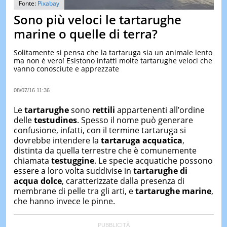
Fonte:
Pixabay
&
TEST
Sono più veloci le tartarughe
marine o quelle di terra?
MUSIC
&
SPETT
Solitamente si pensa che la tartaruga sia un animale lento
ma non è vero! Esistono infatti molte tartarughe veloci che
LE
vanno conosciute e apprezzate
NOTIZI
DI
OGGI
08/07/16 11:36
LE
Le
tartarughe
sono
rettili
appartenenti all’ordine
NOTIZI
delle
testudines
. Spesso il nome può generare
DI
confusione, infatti, con il termine tartaruga si
IERI
dovrebbe intendere la
tartaruga acquatica
,
distinta da quella terrestre che è comunemente
CONTAT
chiamata
testuggine
. Le specie acquatiche possono
essere a loro volta suddivise in
tartarughe di
acqua dolce
, caratterizzate dalla presenza di
membrane di pelle tra gli arti, e
tartarughe marine
,
che hanno invece le pinne.