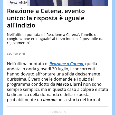
&
Fonte: ANSA
TEST
Reazione a Catena, evento
MUSIC
unico: la risposta è uguale
&
all'indizio
SPETT
LE
Nell'ultima puntata di 'Reazione a Catena', l'anello di
NOTIZI
congiunzione era 'uguale' al terzo indizio: è possibile da
DI
regolamento?
OGGI
LE
31/07/20 14:45
NOTIZI
DI
Nell’ultima puntata di
Reazione a Caten
a
, quella
IERI
andata in onda giovedì 30 luglio, i concorrenti
hanno dovuto affrontare una sfida decisamente
CONTAT
durissima. È vero che le domande e i quiz del
programma condotto da
Marco Liorni
non sono
sempre semplici, ma in questo caso a colpire è stata
la dinamica della domanda e della risposta,
probabilmente un
unicum
nella storia del format.