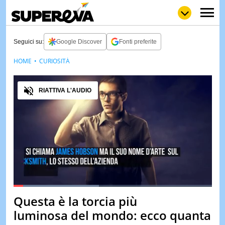
Seguici su:
Google Discover
Fonti preferite
HOME
CURIOSITÀ
NEWS
LOL
GULP
LOVE
Audio
STORIE
RIATTIVA L'AUDIO
VIDEO
WOW
POP
CURIOS
CINEM
& TV
QUIZ
&
TEST
Loaded
:
43.08%
Questa è la torcia più
Pause
Unmute
MUSIC
luminosa del mondo: ecco quanta
&
SPETT