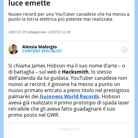
luce emette
LE
NOTIZI
Nuovo record per uno YouTuber canadese che ha messo a
DI
punto la torcia elettrica più potente mai realizzata.
OGGI
18/07/24 20:10
Aggiornato:
22/07/24 11:48
LE
NOTIZI
DI
Alessia Malorgio
IERI
CONTENT SPECIALIST
Ha conseguito un Master in Marketing Management
CONTAT
e Google Digital Training su Marketing digitale. Si
Si chiama James Hobson ma il suo nome d’arte – o
occupa della creazione di contenuti in ottica SEO e
di battaglia – sul web è
Hacksmith
, lo stesso
dello sviluppo di strategie marketing attraverso
dell’azienda da lui guidata. YouTuber canadese non
canali digitali.
nuovo ai record, il giovane ha messo a punto un
nuovo primato entrato a pieno titolo nel prestigioso
palmarès dei
Guinness World Records
. Hobson
aveva già realizzato il primo prototipo di spada laser
retraibile che gli aveva fatto guadagnare il suo
primo posto nel GWR.