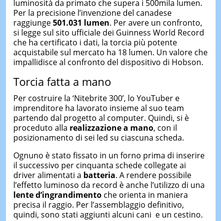
luminosità da primato che supera i 500mila lumen.
Per la precisione l’invenzione del canadese
raggiunge
501.031 lumen
. Per avere un confronto,
si legge sul sito ufficiale dei Guinness World Record
che ha certificato i dati, la torcia più potente
acquistabile sul mercato ha 18 lumen. Un valore che
impallidisce al confronto del dispositivo di Hobson.
Torcia fatta a mano
Per costruire la ‘Nitebrite 300’, lo YouTuber e
imprenditore ha lavorato insieme al suo team
partendo dal progetto al computer. Quindi, si è
proceduto alla
realizzazione a mano
, con il
posizionamento di sei led su ciascuna scheda.
Ognuno è stato fissato in un forno prima di inserire
il successivo per cinquanta schede collegate ai
driver alimentati a
batteria
. A rendere possibile
l’effetto luminoso da record è anche l’utilizzo di una
lente d’ingrandimento
che orienta in maniera
precisa il raggio. Per l’assemblaggio definitivo,
quindi, sono stati aggiunti alcuni cani e un cestino.