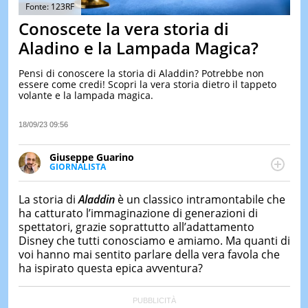
&
Fonte: 123RF
TEST
Conoscete la vera storia di
MUSIC
Aladino e la Lampada Magica?
&
SPETT
Pensi di conoscere la storia di Aladdin? Potrebbe non
essere come credi! Scopri la vera storia dietro il tappeto
LE
volante e la lampada magica.
NOTIZI
DI
OGGI
18/09/23 09:56
LE
Giuseppe Guarino
NOTIZI
GIORNALISTA
DI
Ph(D) in Diritto Comparato e processi di
IERI
integrazione e attivo nel campo della ricerca, in
La storia di
Aladdin
è un classico intramontabile che
CONTAT
particolare sulla Storia contemporanea di America
ha catturato l’immaginazione di generazioni di
Latina e Spagna. Collabora con numerose testate ed
spettatori, grazie soprattutto all’adattamento
è presidente dell'Associazione Culturale "La
Disney che tutti conosciamo e amiamo. Ma quanti di
Biblioteca del Sannio".
voi hanno mai sentito parlare della vera favola che
ha ispirato questa epica avventura?