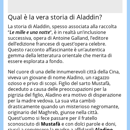
Qual è la vera storia di Aladdin?
La storia di Aladdin, spesso associata alla raccolta
“
Le mille e una notte
“, è in realtà un’inclusione
successiva, opera di Antoine Galland, l’editore
dell’edizione francese di quest’opera celebre.
Questo racconto affascinante è un’autentica
gemma della letteratura orientale che merita di
essere esplorata a fondo.
Nel cuore di una delle innumerevoli città della Cina,
viveva un giovane di nome Aladino, un ragazzo
ozioso e privo di scopi. Figlio del sarto Mustafà,
deceduto a causa delle preoccupazioni per la
pigrizia del figlio, Aladino era motivo di disperazione
per la madre vedova. La sua vita cambiò
drasticamente quando un misterioso negromante,
originario del Maghreb, giunse nella città.
Quest’uomo si fece passare per il fratello
sconosciuto di
Mustafà
e con dolci parole e doni,
riuscì a convincere la madre a affidargli
Aladino
,