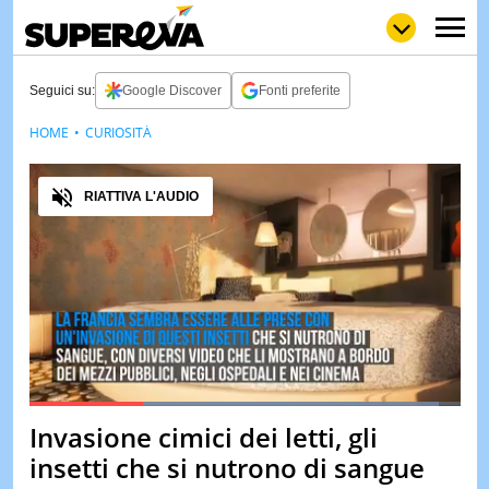
Seguici su:
Google Discover
Fonti preferite
HOME
CURIOSITÀ
NEWS
LOL
GULP
LOVE
Audio
STORIE
RIATTIVA L'AUDIO
VIDEO
WOW
POP
CURIOS
CINEM
& TV
QUIZ
&
TEST
Loaded
:
95.09%
Invasione cimici dei letti, gli
Pause
Unmute
MUSIC
insetti che si nutrono di sangue
&
SPETT