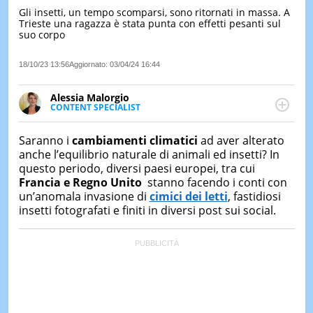
Gli insetti, un tempo scomparsi, sono ritornati in massa. A
LE
Trieste una ragazza è stata punta con effetti pesanti sul
NOTIZI
suo corpo
DI
OGGI
18/10/23 13:56
Aggiornato:
03/04/24 16:44
LE
NOTIZI
Alessia Malorgio
DI
CONTENT SPECIALIST
IERI
Ha conseguito un Master in Marketing Management
e Google Digital Training su Marketing digitale. Si
CONTAT
Saranno i
cambiamenti climatici
ad aver alterato
occupa della creazione di contenuti in ottica SEO e
anche l’equilibrio naturale di animali ed insetti? In
dello sviluppo di strategie marketing attraverso
questo periodo, diversi paesi europei, tra cui
canali digitali.
Francia e Regno Unito
stanno facendo i conti con
un’anomala invasione di
cimici dei letti
, fastidiosi
insetti fotografati e finiti in diversi post sui social.