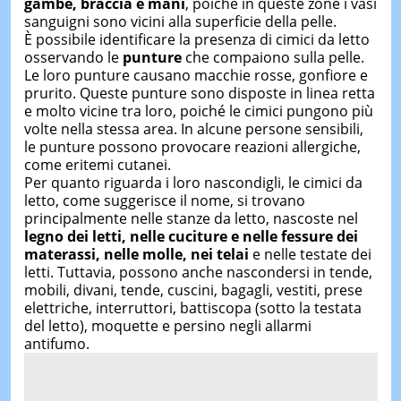
gambe, braccia e mani
, poiché in queste zone i vasi
sanguigni sono vicini alla superficie della pelle.
È possibile identificare la presenza di cimici da letto
osservando le
punture
che compaiono sulla pelle.
Le loro punture causano macchie rosse, gonfiore e
prurito. Queste punture sono disposte in linea retta
e molto vicine tra loro, poiché le cimici pungono più
volte nella stessa area. In alcune persone sensibili,
le punture possono provocare reazioni allergiche,
come eritemi cutanei.
Per quanto riguarda i loro nascondigli, le cimici da
letto, come suggerisce il nome, si trovano
principalmente nelle stanze da letto, nascoste nel
legno dei letti, nelle cuciture e nelle fessure dei
materassi, nelle molle, nei telai
e nelle testate dei
letti. Tuttavia, possono anche nascondersi in tende,
mobili, divani, tende, cuscini, bagagli, vestiti, prese
elettriche, interruttori, battiscopa (sotto la testata
del letto), moquette e persino negli allarmi
antifumo.