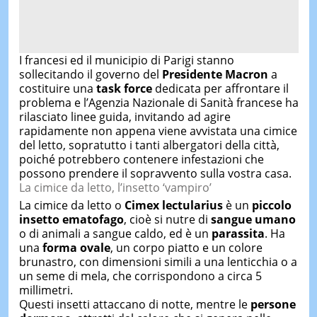
I francesi ed il municipio di Parigi stanno
sollecitando il governo del
Presidente Macron
a
costituire una
task force
dedicata per affrontare il
problema e l’Agenzia Nazionale di Sanità francese ha
rilasciato linee guida, invitando ad agire
rapidamente non appena viene avvistata una cimice
del letto, sopratutto i tanti albergatori della città,
poiché potrebbero contenere infestazioni che
possono prendere il sopravvento sulla vostra casa.
La cimice da letto, l’insetto ‘vampiro’
La cimice da letto o
Cimex lectularius
è un
piccolo
insetto ematofago
, cioè si nutre di
sangue umano
o di animali a sangue caldo, ed è un
parassita
. Ha
una
forma ovale
, un corpo piatto e un colore
brunastro, con dimensioni simili a una lenticchia o a
un seme di mela, che corrispondono a circa 5
millimetri.
Questi insetti attaccano di notte, mentre le
persone