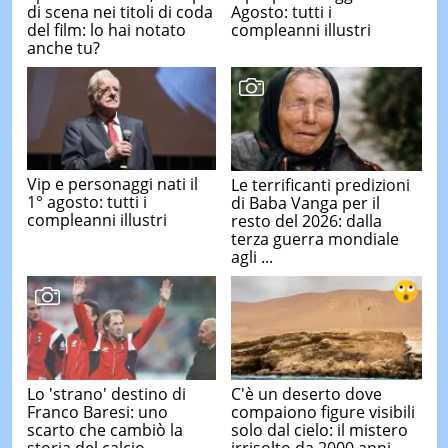
di scena nei titoli di coda
Agosto: tutti i
del film: lo hai notato
compleanni illustri
anche tu?
Vip e personaggi nati il
Le terrificanti predizioni
1° agosto: tutti i
di Baba Vanga per il
compleanni illustri
resto del 2026: dalla
terza guerra mondiale
agli ...
Lo 'strano' destino di
C'è un deserto dove
Franco Baresi: uno
compaiono figure visibili
scarto che cambiò la
solo dal cielo: il mistero
storia del calcio