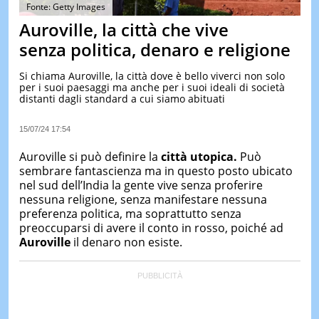
&
Fonte: Getty Images
TEST
Auroville, la città che vive
MUSIC
senza politica, denaro e religione
&
SPETT
Si chiama Auroville, la città dove è bello viverci non solo
per i suoi paesaggi ma anche per i suoi ideali di società
LE
distanti dagli standard a cui siamo abituati
NOTIZI
DI
OGGI
15/07/24 17:54
LE
Auroville si può definire la
città utopica.
Può
NOTIZI
sembrare fantascienza ma in questo posto ubicato
DI
nel sud dell’India la gente vive senza proferire
IERI
nessuna religione, senza manifestare nessuna
CONTAT
preferenza politica, ma soprattutto senza
preoccuparsi di avere il conto in rosso, poiché ad
Auroville
il denaro non esiste.