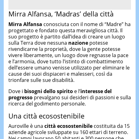
Mirra Alfansa, ‘Madras’ della città
Mirra Alfansa
conosciuta con il nome di “Madre” ha
progettato e fondato questa meravigliosa città. Il
suo progetto è partito dall’idea di creare un luogo
sulla Terra dove nessuna
nazione
potesse
rivendicarne la proprietà, dove la gente potesse
vivere liberamente, un luogo dove regnasse la pace
e l’armonia, dove tutto l’istinto di combattimento
dell’essere umano venisse utilizzato per eliminare le
cause dei suoi dispiaceri e malesseri, così da
trionfare sulle sue disabilità.
Dove i
bisogni dello spirito
e l’
interesse del
progresso
prevalgano sui desideri di passioni e sulla
ricerca del godimento personale.
Una città ecosostenibile
Auroville è una
città ecosostenibile
costituita da 15
aziende agricole sviluppate su 160 ettari di terreno.
Nei campi lavorano 50 abitanti e 300 persone che