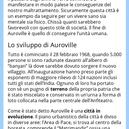
manifestare in modo palese le conseguenze del
nostro maltrattamento. Sicuramente questa città è
un esempio da seguire per un vivere sano sia
mentale sia fisico. Chissà quanti sarebbero
favorevoli con questo stile di società. Il fine di
Auroville è quello di conseguire l’unità umana.
Lo sviluppo di Auroville
Tutto è cominciato il 28 febbraio 1968, quando 5.000
persone si sono radunate davanti all’albero di
“banyan” là dove sarebbe dovuto sorgere il nuovo
villaggio. All’inaugurazione hanno preso parte gli
esponenti di maggiore rilievo di 124 nazioni inclusi
tutti gli stati dell’India. Ognuno di loro ha portato
con sè un pugno di
terreno
della propria patria che
è stato miscelato e conservato in un’urna a forma di
loto collocata nella parte centrale dell’Anfiteatro.
Come è stato detto Auroville è una
città in
evoluzione
. Il piano urbanistico della città è diviso
in diverse aree: l’Area di Pace, si trova al centro della
borgata, comprende il “Matrimandir” ossia una