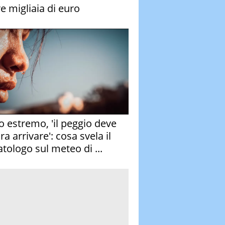
re migliaia di euro
o estremo, 'il peggio deve
a arrivare': cosa svela il
atologo sul meteo di ...