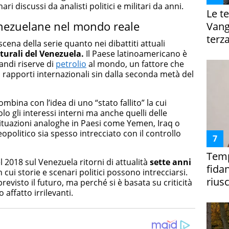
ri discussi da analisti politici e militari da anni.
Le te
enezuelane nel mondo reale
Vanga
terza
cena della serie quanto nei dibattiti attuali
turali del Venezuela.
Il Paese latinoamericano è
andi riserve di
petrolio
al mondo, un fattore che
 rapporti internazionali sin dalla seconda metà del
mbina con l’idea di uno “stato fallito” la cui
lo gli interessi interni ma anche quelli delle
situazioni analoghe in Paesi come Yemen, Iraq o
eopolitico sia spesso intrecciato con il controllo
Temp
l 2018 sul Venezuela ritorni di attualità
sette anni
fida
n cui storie e scenari politici possono intrecciarsi.
riusc
evisto il futuro, ma perché si è basata su criticità
 affatto irrilevanti.