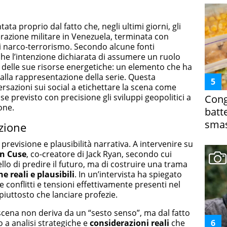
tata proprio dal fatto che, negli ultimi giorni, gli
razione militare in Venezuela, terminata con
di narco-terrorismo. Secondo alcune fonti
nche l’intenzione dichiarata di assumere un ruolo
 delle sue risorse energetiche: un elemento che ha
alla rappresentazione della serie. Questa
rsazioni sui social a etichettare la scena come
sse previsto con precisione gli sviluppi geopolitici a
Cong
one.
batt
smas
izione
previsione e plausibilità narrativa. A intervenire su
on Cuse
, co-creatore di Jack Ryan, secondo cui
ello di predire il futuro, ma di costruire una trama
 reali e plausibili
. In un’intervista ha spiegato
e conflitti e tensioni effettivamente presenti nel
piuttosto che lanciare profezie.
la scena non deriva da un “sesto senso”, ma dal fatto
o a analisi strategiche e
considerazioni reali
che