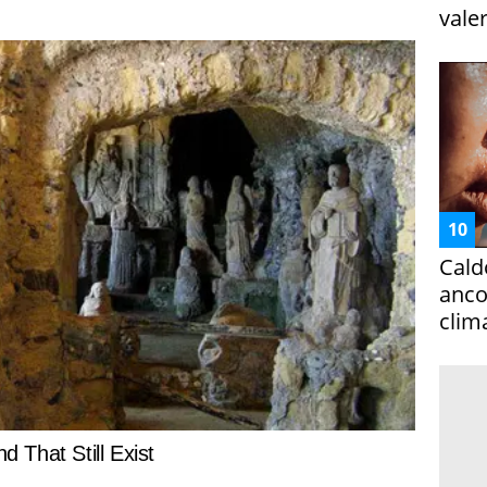
vale
Cald
ancor
clim