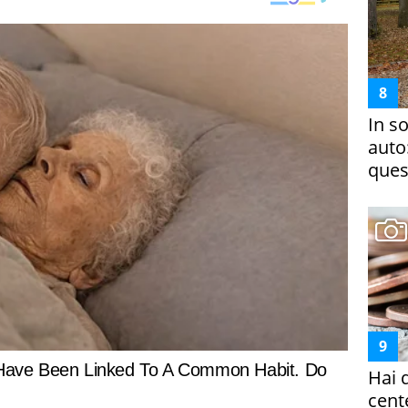
In s
auto
ques
Hai 
cent