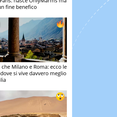
Fans: nasce OnlyMarms ma
un fine benefico
o che Milano e Roma: ecco le
à dove si vive davvero meglio
alia