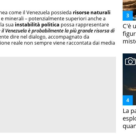
linea come il Venezuela possieda
risorse naturali
o e minerali – potenzialmente superiori anche a
 la sua
instabilità politica
possa rappresentare
C'è 
he il Venezuela è probabilmente la più grande risorsa di
figur
 sente dire nel dialogo, accompagnato da
miste
uazione reale non sempre viene raccontata dai media
La p
espl
quan