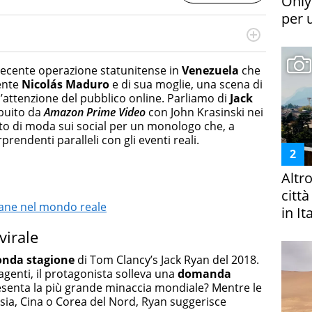
Only
per 
otografa, ha conseguito un Master in Digital & Social
 in ottica SEO e realizza contenuti per social media, con
a recente operazione statunitense in
Venezuela
che
da e Bellezza.
dente
Nicolás Maduro
e di sua moglie, una scena di
’attenzione del pubblico online. Parliamo di
Jack
ribuito da
Amazon Prime Video
con John Krasinski nei
nato di moda sui social per un monologo che, a
rendenti paralleli con gli eventi reali.
Altr
citt
lane nel mondo reale
in It
virale
onda stagione
di Tom Clancy’s Jack Ryan del 2018.
 agenti, il protagonista solleva una
domanda
esenta la più grande minaccia mondiale? Mentre le
ia, Cina o Corea del Nord, Ryan suggerisce