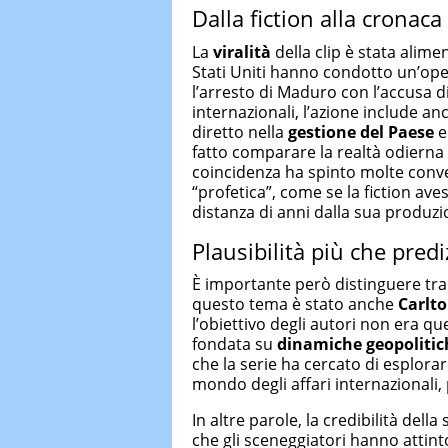
Dalla fiction alla cronaca
La
viralità
della clip è stata alimen
Stati Uniti hanno condotto un’ope
l’arresto di Maduro con l’accusa 
internazionali, l’azione include a
diretto nella
gestione del
Paese
e
fatto comparare la realtà odierna 
coincidenza ha spinto molte conve
“profetica”, come se la fiction ave
distanza di anni dalla sua produzi
Plausibilità più che pred
È importante però distinguere tra 
questo tema è stato anche
Carlt
l’obiettivo degli autori non era qu
fondata su
dinamiche geopolitiche
che la serie ha cercato di esplorar
mondo degli affari internazionali, 
In altre parole, la credibilità del
che gli sceneggiatori hanno attint