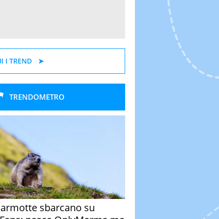
I I TREND
TRENDOMETRO
armotte sbarcano su