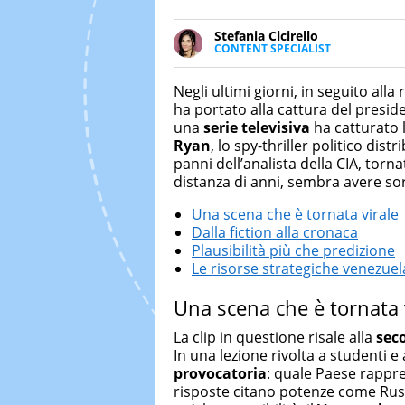
Stefania Cicirello
CONTENT SPECIALIST
Content writer, video editor e f
Media Marketing. Scrive articoli
Negli ultimi giorni, in seguito all
focus su Costume & Società, Mo
ha portato alla cattura del presi
una
serie televisiva
ha catturato l
Ryan
, lo spy-thriller politico dist
panni dell’analista della CIA, tor
distanza di anni, sembra avere sorp
Una scena che è tornata virale
Dalla fiction alla cronaca
Plausibilità più che predizione
Le risorse strategiche venezue
Una scena che è tornata 
La clip in questione risale alla
sec
In una lezione rivolta a studenti e
provocatoria
: quale Paese rappr
risposte citano potenze come Russ