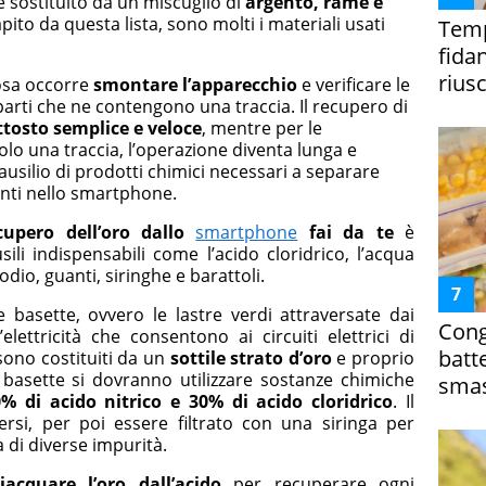
e sostituito da un miscuglio di
argento, rame e
to da questa lista, sono molti i materiali usati
Temp
fida
riusc
osa occorre
smontare l’apparecchio
e verificare le
 parti che ne contengono una traccia. Il recupero di
ttosto semplice e veloce
, mentre per le
o una traccia, l’operazione diventa lunga e
ausilio di prodotti chimici necessari a separare
enti nello smartphone.
cupero dell’oro dallo
smartphone
fai da te
è
ili indispensabili come l’acido cloridrico, l’acqua
sodio, guanti, siringhe e barattoli.
basette, ovvero le lastre verdi attraversate dai
Cong
elettricità che consentono ai circuiti elettrici di
batt
 sono costituiti da un
sottile strato d’oro
e proprio
e basette si dovranno utilizzare sostanze chimiche
smas
% di acido nitrico e 30% di acido cloridrico
. Il
ersi, per poi essere filtrato con una siringa per
a di diverse impurità.
ciacquare l’oro dall’acido
per recuperare ogni