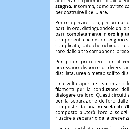
adoperano il piombo il quale vien
stagno.
Insomma, come avrete capi
per costruire il cellulare.
Per recuperare l’oro, per prima c
parti in oro, distinguendole dalle
parti completamente in
oro è piu
componenti che ne contengono sol
complicata, dato che richiedono l’
l’oro dalle altre componenti pres
Per poter procedere con il
re
necessario disporre di diversi aus
distillata, urea o metabisolfito di 
Una volta aperto si smontano le 
filamenti per la conduzione dell’
dialogare tra loro. Questi circuiti
per la separazione dell’oro dall
composte da una
miscela di 70
composto aiuterà l’oro a sciogli
riuscire a separarlo dalla presenz
L’acqua distillata servirà a
ris