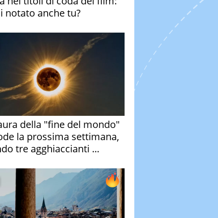
 nei titoli di coda del film:
ai notato anche tu?
aura della "fine del mondo"
ode la prossima settimana,
do tre agghiaccianti ...