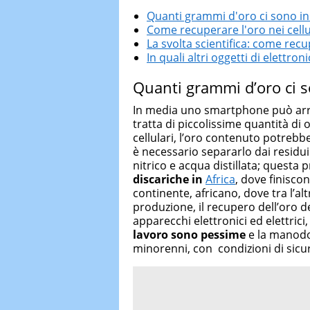
Quanti grammi d'oro ci sono in 
Come recuperare l'oro nei cellu
La svolta scientifica: come recu
In quali altri oggetti di elettroni
Quanti grammi d’oro ci s
In media uno smartphone può arr
tratta di piccolissime quantità di 
cellulari, l’oro contenuto potrebbe
è necessario separarlo dai residui
nitrico e acqua distillata; questa pr
discariche in
Africa
, dove finiscon
continente, africano, dove tra l’a
produzione, il recupero dell’oro d
apparecchi elettronici ed elettrici,
lavoro sono pessime
e la manodo
minorenni, con condizioni di sicur