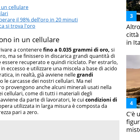
un cellulare
lari
perare il 98% dell’oro in 20 minuti
ca si trova l'oro
Altr
citt
ono in un cellulare
in It
ivare a contenere
fino a 0.035 grammi di oro,
si
oro, ma se finissero in discarica grandi quantità di
 essere recuperato e quindi riciclato. Per estrarlo,
 in eccesso e utilizzare una miscela a base di acido
atica, in realtà, già avviene nelle
grandi
o le carcasse dei nostri cellulari. Ma nel
ltro provengono anche alcuni minerali usati nella
ei
cellulari
, come di tutti i materiali degli
 avviene da parte di lavoratori, le cui
condizioni di
pera utilizzata in larga misura è composta da
ezza pari a zero.
C'è 
figur
miste