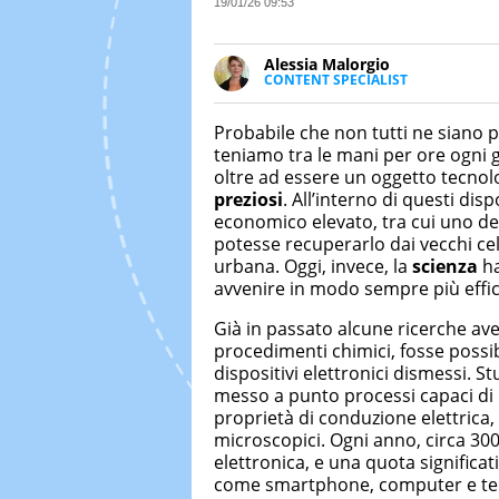
19/01/26 09:53
Alessia Malorgio
CONTENT SPECIALIST
Ha conseguito un Master in Ma
Marketing digitale. Si occupa de
Probabile che non tutti ne siano
di strategie marketing attraverso
teniamo tra le mani per ore ogni g
oltre ad essere un oggetto tecnolo
preziosi
. All’interno di questi dis
economico elevato, tra cui uno dei
potesse recuperarlo dai vecchi ce
urbana. Oggi, invece, la
scienza
ha
avvenire in modo sempre più effic
Già in passato alcune ricerche av
procedimenti chimici, fosse possibi
dispositivi elettronici dismessi. Stu
messo a punto processi capaci di i
proprietà di conduzione elettrica,
microscopici. Ogni anno, circa 300 
elettronica, e una quota significati
come smartphone, computer e tel