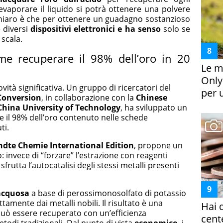
o evaporare il liquido si potrà ottenere una polvere
Chiaro è che per ottenere un guadagno sostanzioso
 diversi
dispositivi elettronici e ha senso
solo se
 scala.
ome recuperare il 98% dell’oro in 20
Le m
Only
ovità significativa. Un gruppo di ricercatori del
per 
Conversion
, in collaborazione con la
Chinese
China University of Technology
, ha sviluppato un
 il 98% dell’oro contenuto nelle schede
ti.
dte Chemie International Edition
, propone un
invece di “forzare” l’estrazione con reagenti
frutta l’autocatalisi degli stessi metalli presenti
acquosa
a base di perossimonosolfato di potassio
ttamente dai metalli nobili. Il risultato è una
Hai 
 può essere recuperato con un’efficienza
cent