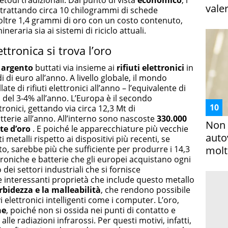
etodi tradizionali. Dal punto di vista
economico
, i
vale
: trattando circa 10 chilogrammi di schede
oltre 1,4 grammi di oro con un costo contenuto,
neraria sia ai sistemi di riciclo attuali.
ettronica si trova l’oro
e
argento
buttati via insieme ai
rifiuti elettronici
in
di di euro all’anno. A livello globale, il mondo
te di rifiuti elettronici all’anno – l’equivalente di
o del 3-4% all’anno. L’Europa è il secondo
tronici, gettando via circa 12,3 Mt di
terie all’anno. All’interno sono nascoste
330.000
Non 
te d’oro
. E poiché le apparecchiature più vecchie
auto
metalli rispetto ai dispositivi più recenti, se
, sarebbe più che sufficiente per produrre i 14,3
molto
roniche e batterie che gli europei acquistano ogni
dei settori industriali che si fornisce
e interessanti proprietà che include questo metallo
bidezza e la malleabilità
, che rendono possibile
i elettronici intelligenti come i computer. L’oro,
ne
, poiché non si ossida nei punti di contatto e
alle radiazioni infrarossi. Per questi motivi, infatti,