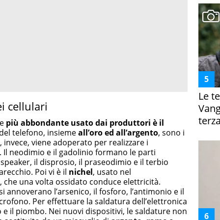
Le te
 cellulari
Vanga
terza
le
più abbondante usato dai produttori è il
 del telefono, insieme
all’oro ed all’argento
, sono i
, invece, viene adoperato per realizzare i
 Il neodimio e il gadolinio formano le parti
eaker, il disprosio, il praseodimio e il terbio
recchio. Poi vi è il
nichel
, usato nel
, che una volta ossidato conduce elettricità.
i annoverano l’arsenico, il fosforo, l’antimonio e il
crofono. Per effettuare la saldatura dell’elettronica
o e il piombo. Nei nuovi dispositivi, le saldature non