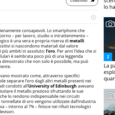
scena
CONDIVIDI
lo h
rketing Management e Google Digital Training su
lla creazione di contenuti in ottica SEO e dello sviluppo
 pienamente consapevoli. Lo smartphone che
 canali digitali.
iorno – per lavoro, studio o intrattenimento –
gico è una vera e propria riserva di
metalli
positivi si nascondono materiali dal valore
 più ambiti in assoluto:
l’oro
. Per anni l’idea che si
llulari è sembrata poco più di una leggenda
 dimostrato che non solo è possibile, ma può
La p
iente.
espl
evano mostrato come, attraverso specifici
quan
le separare l’oro dagli altri metalli presenti nei
di condotti all’
University of Edinburgh
avevano
solare il metallo prezioso sfruttando le sue
 che lo rendono indispensabile nei circuiti
tonnellate di oro vengono utilizzate dall’industria
va – intorno al 7% – finisce nei rifiuti tecnologici
evisori.