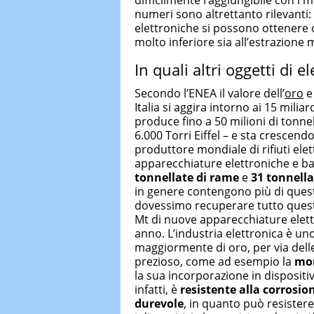
difficilmente raggiungibile con i m
numeri sono altrettanto rilevanti
elettroniche si possono ottenere 
molto inferiore sia all’estrazione mi
In quali altri oggetti di el
Secondo l’ENEA il valore dell’
oro
Italia si aggira intorno ai 15 miliar
produce fino a 50 milioni di tonnella
6.000 Torri Eiffel – e sta crescend
produttore mondiale di rifiuti elet
apparecchiature elettroniche e bat
tonnellate di rame
e
31 tonnella
in genere contengono più di questi 
dovessimo recuperare tutto questo
Mt di nuove apparecchiature elett
anno. L’industria elettronica è uno 
maggiormente di oro, per via dell
prezioso, come ad esempio la
mor
la sua incorporazione in dispositiv
infatti, è
resistente alla corrosio
durevole
, in quanto può resistere 