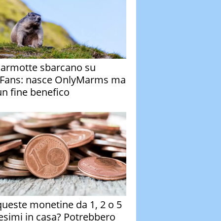
armotte sbarcano su
Fans: nasce OnlyMarms ma
un fine benefico
queste monetine da 1, 2 o 5
esimi in casa? Potrebbero