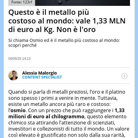
Fonte: 123rf
&
TEST
Questo è il metallo più
costoso al mondo: vale 1,33 MLN
MUSIC
&
di euro al Kg. Non è l'oro
SPETT
LE
Si chiama Osmio ed è il metallo più costoso al mondo:
NOTIZI
scopri perché
DI
OGGI
09/05/25 14:13
LE
NOTIZI
Alessia Malorgio
DI
CONTENT SPECIALIST
IERI
Ha conseguito un Master in Marketing Management
e Google Digital Training su Marketing digitale. Si
CONTAT
Quando si parla di metalli preziosi, l’oro e il platino
occupa della creazione di contenuti in ottica SEO e
sono spesso i primi a venire in mente. Tuttavia,
dello sviluppo di strategie marketing attraverso
esiste un metallo ancora più raro e costoso:
canali digitali.
l’
osmio
. Con un prezzo che può raggiungere i
1,33
milioni di euro al chilogrammo
, questo elemento
chimico sta attirando l’attenzione di scienziati,
investitori e collezionisti di tutto il mondo. Un valore
così elevato è giustificato non solo dalla sua rarità,