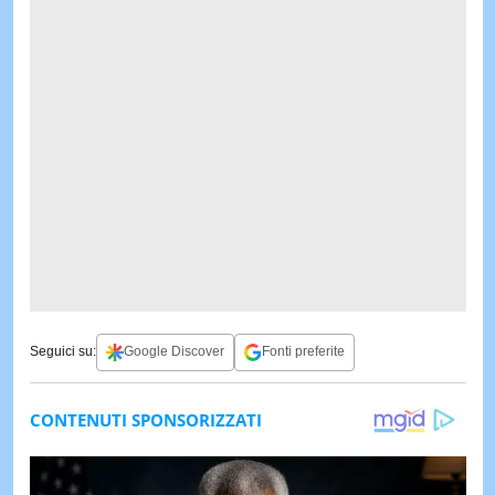
Seguici su:
Google Discover
Fonti preferite