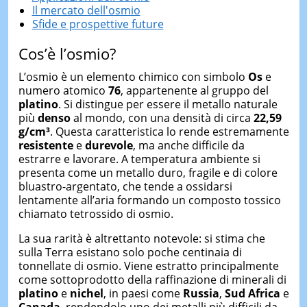
Il mercato dell'osmio
Sfide e prospettive future
Cos’è l’osmio?
L’osmio è un elemento chimico con simbolo
Os
e
numero atomico
76
, appartenente al gruppo del
platino
. Si distingue per essere il metallo naturale
più
denso
al mondo, con una densità di circa
22,59
g/cm³
. Questa caratteristica lo rende estremamente
resistente
e
durevole
, ma anche difficile da
estrarre e lavorare. A temperatura ambiente si
presenta come un metallo duro, fragile e di colore
bluastro-argentato, che tende a ossidarsi
lentamente all’aria formando un composto tossico
chiamato tetrossido di osmio.
La sua rarità è altrettanto notevole: si stima che
sulla Terra esistano solo poche centinaia di
tonnellate di osmio. Viene estratto principalmente
come sottoprodotto della raffinazione di minerali di
platino
e
nichel
, in paesi come
Russia
,
Sud Africa
e
Canada
, rendendolo uno dei metalli più difficili da