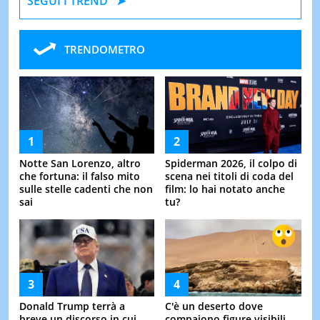
SEGUI I TREND
TRENDOMETRO
Notte San Lorenzo, altro
Spiderman 2026, il colpo di
che fortuna: il falso mito
scena nei titoli di coda del
sulle stelle cadenti che non
film: lo hai notato anche
sai
tu?
Donald Trump terrà a
C'è un deserto dove
breve un discorso in cui
compaiono figure visibili