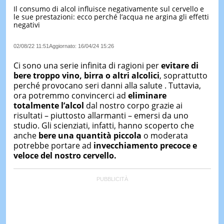
Il consumo di alcol influisce negativamente sul cervello e
LE
le sue prestazioni: ecco perché l’acqua ne argina gli effetti
NOTIZI
negativi
DI
OGGI
02/08/22 11:51
Aggiornato:
16/04/24 15:26
LE
NOTIZI
Ci sono una serie infinita di ragioni per
evitare di
DI
bere troppo vino, birra o altri alcolici
, soprattutto
IERI
perché provocano seri danni alla salute . Tuttavia,
ora potremmo convincerci ad
eliminare
CONTAT
totalmente l’alcol
dal nostro corpo grazie ai
risultati – piuttosto allarmanti – emersi da uno
studio. Gli scienziati, infatti, hanno scoperto che
anche
bere una quantità piccola
o moderata
potrebbe portare ad
invecchiamento precoce e
veloce del nostro cervello.