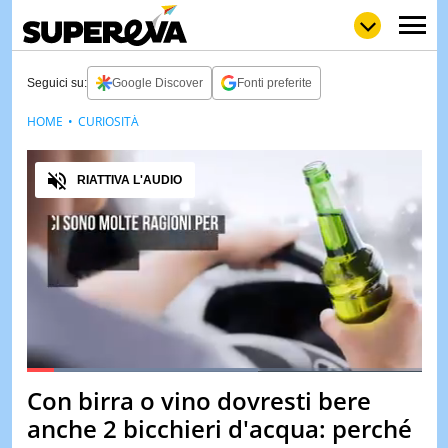
Seguici su:
Google Discover
Fonti preferite
HOME
CURIOSITÀ
NEWS
LOL
GULP
LOVE
Audio
STORIE
RIATTIVA L'AUDIO
VIDEO
WOW
POP
CURIOS
CINEM
& TV
QUIZ
&
TEST
Loaded
:
58.62%
Con birra o vino dovresti bere
Pause
Unmute
MUSIC
anche 2 bicchieri d'acqua: perché
&
SPETT