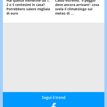
Hai queste monetine da 1,
Caldo estremo, 'il peggio
2 o 5 centesimi in casa?
deve ancora arrivare': cosa
Potrebbero valere migliaia
svela il climatologo sul
di euro
meteo di ...
Segui il trend