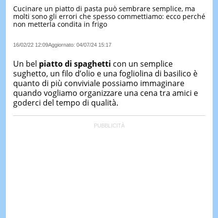
Cucinare un piatto di pasta può sembrare semplice, ma
LE
molti sono gli errori che spesso commettiamo: ecco perché
NOTIZI
non metterla condita in frigo
DI
OGGI
16/02/22 12:09
Aggiornato:
04/07/24 15:17
LE
NOTIZI
Un bel
piatto di spaghetti
con un semplice
DI
sughetto, un filo d’olio e una fogliolina di basilico è
IERI
quanto di più conviviale possiamo immaginare
quando vogliamo organizzare una cena tra amici e
CONTAT
goderci del tempo di qualità.