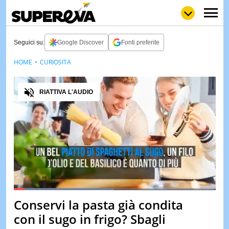
Seguici su:
Google Discover
Fonti preferite
HOME
CURIOSITÀ
NEWS
LOL
GULP
LOVE
Audio
STORIE
RIATTIVA L'AUDIO
VIDEO
WOW
POP
CURIOS
CINEM
& TV
QUIZ
&
TEST
Loaded
:
49.61%
Conservi la pasta già condita
Pause
Unmute
MUSIC
con il sugo in frigo? Sbagli
&
SPETT