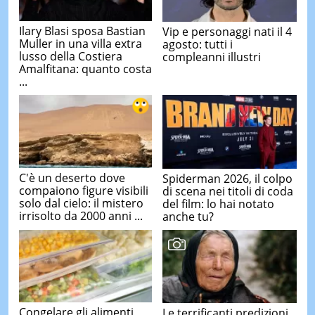
Ilary Blasi sposa Bastian
Vip e personaggi nati il 4
Muller in una villa extra
agosto: tutti i
lusso della Costiera
compleanni illustri
Amalfitana: quanto costa
...
C'è un deserto dove
Spiderman 2026, il colpo
compaiono figure visibili
di scena nei titoli di coda
solo dal cielo: il mistero
del film: lo hai notato
irrisolto da 2000 anni ...
anche tu?
Congelare gli alimenti
Le terrificanti predizioni