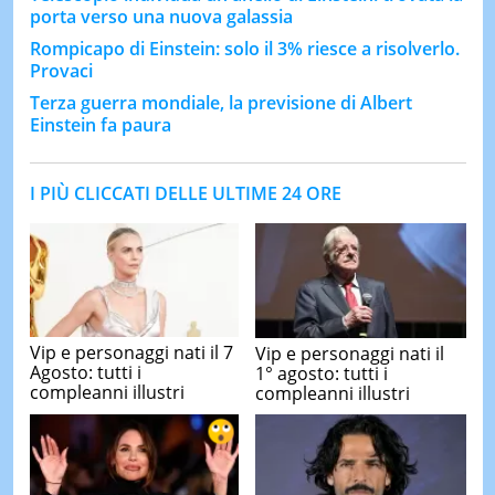
porta verso una nuova galassia
Rompicapo di Einstein: solo il 3% riesce a risolverlo.
Provaci
Terza guerra mondiale, la previsione di Albert
Einstein fa paura
I PIÙ CLICCATI DELLE ULTIME 24 ORE
Vip e personaggi nati il 7
Vip e personaggi nati il
Agosto: tutti i
1° agosto: tutti i
compleanni illustri
compleanni illustri