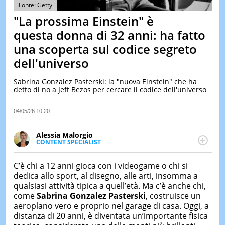
&
Fonte: Getty
TEST
"La prossima Einstein" è
MUSIC
questa donna di 32 anni: ha fatto
&
una scoperta sul codice segreto
SPETT
dell'universo
LE
NOTIZI
DI
Sabrina Gonzalez Pasterski: la "nuova Einstein" che ha
OGGI
detto di no a Jeff Bezos per cercare il codice dell'universo
LE
04/05/26 10:20
NOTIZI
DI
IERI
Alessia Malorgio
CONTENT SPECIALIST
CONTAT
Ha conseguito un Master in Marketing Management
e Google Digital Training su Marketing digitale. Si
C’è chi a 12 anni gioca con i videogame o chi si
occupa della creazione di contenuti in ottica SEO e
dedica allo sport, al disegno, alle arti, insomma a
dello sviluppo di strategie marketing attraverso
qualsiasi attività tipica a quell’età. Ma c’è anche chi,
canali digitali.
come
Sabrina Gonzalez Pasterski
, costruisce un
aeroplano vero e proprio nel garage di casa. Oggi, a
distanza di 20 anni, è diventata un’importante fisica