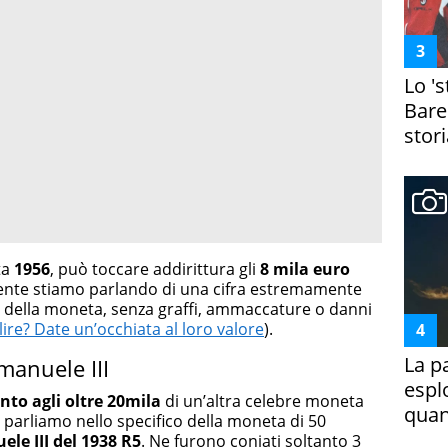
Lo '
Bare
stori
ta
1956
, può toccare addirittura gli
8 mila euro
mente stiamo parlando di una cifra estremamente
te della moneta, senza graffi, ammaccature o danni
ire? Date un’occhiata al loro valore
).
La p
manuele III
espl
nto agli oltre 20mila
di un’altra celebre moneta
quan
: parliamo nello specifico della moneta di 50
ele III del 1938 R5
. Ne furono coniati soltanto 3