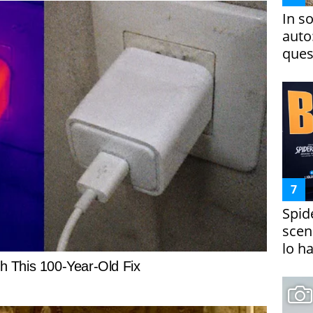
In s
auto
ques
Spid
scena
lo h