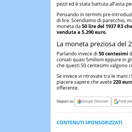
pezzi ed è stata battuta all’asta pe
Pensando in termini pre-introduz
di lire. Scendiamo di parecchio, 
moneta da
50 lire del 1937 R3 ch
venduta a 5.290 euro
.
La moneta preziosa del 
Parlando invece di
50 centesimi
d
coniati quasi 5milioni eppure in g
che questi 50 centesimi valgono c
Se invece vi ritrovate tra le mani i
piacere sapere che avete
220 euro
offerente.
Seguici su:
Google Discover
Fonti pre