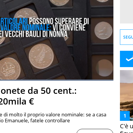
SEGU
Loaded
:
100.00%
monete da 50 cent.:
creen
 20mila €
i molto il proprio valore nominale: se a casa
orio Emanuele, fatele controllare
C'è 