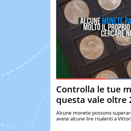
Current Time
0:20
Duration
1:06
Controlla le tue 
Pause
Unmute
Fulls
questa vale oltre
Alcune monete possono superare d
avete alcune lire risalenti a Vitt