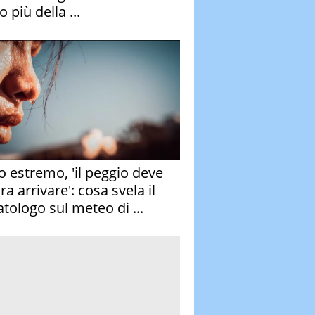
 più della ...
o estremo, 'il peggio deve
a arrivare': cosa svela il
atologo sul meteo di ...