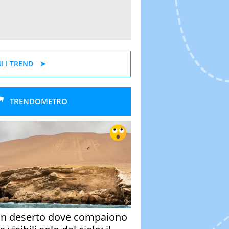
I I TREND
TRENDOMETRO
un deserto dove compaiono