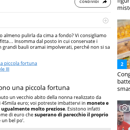
figur
CONDIVIDI
miste
rketing Management e Google Digital Training su
lla creazione di contenuti in ottica SEO e dello sviluppo
a o almeno pulirla da cima a fondo? Vi consigliamo
 canali digitali.
offitta… Insomma dal posto in cui conservate i
in grandi bauli oramai impolverati, perché non si sa
na piccola fortuna
e III
Cong
batt
gono una piccola fortuna
smas
to un vecchio abito della nonna realizzato da
i 45mila euro; voi potreste imbattervi in
monete e
e ugualmente molto preziose
. Esistono infatti
come di euro che
superano di parecchio il proprio
un bel po’.