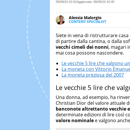
05/09/24 10:31
Aggiornato:
06/09/24 10:40
Alessia Malorgio
CONTENT SPECIALIST
Ha conseguito un Master in Ma
Marketing digitale. Si occupa de
Siete in vena di ristrutturare cas
di strategie marketing attraverso
di partire dalla cantina, o dalla s
vecchi cimeli dei nonni
, magari 
mai cosa possono nascondere.
Le vecchie 5 lire che valgono u
La moneta con Vittorio Emanuel
La moneta preziosa del 2007
Le vecchie 5 lire che val
Una donna, ad esempio, ha rinvenu
Christian Dior del valore attuale d
banconote altrettanto vecchie 
determinate edizioni di lire così 
valore nominale
e valgono anche 