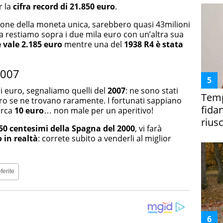
r la
cifra record di 21.850 euro
.
ione della moneta unica, sarebbero quasi 43milioni
ma restiamo sopra i due mila euro con un’altra sua
e vale 2.185 euro
mentre una del
1938 R4 è stata
2007
i euro, segnaliamo quelli del
2007
: ne sono stati
Temp
iro se ne trovano raramente. I fortunati sappiano
fida
irca
10 euro
… non male per un aperitivo!
riusc
50 centesimi della Spagna del 2000
, vi farà
 in
realtà
: correte subito a venderli al miglior
ferite