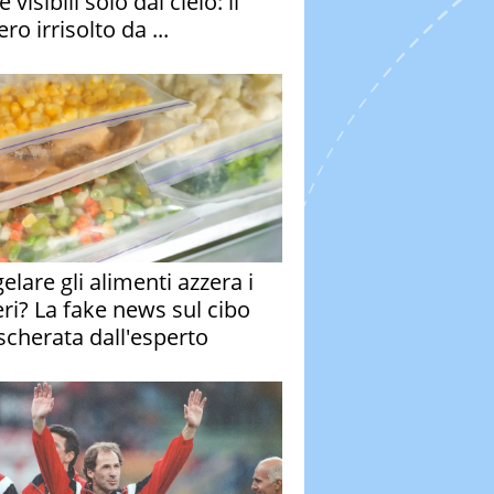
e visibili solo dal cielo: il
ro irrisolto da ...
elare gli alimenti azzera i
eri? La fake news sul cibo
cherata dall'esperto