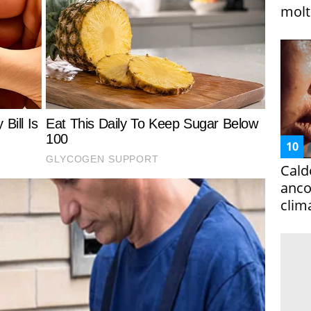
molto
Cald
ancor
clim