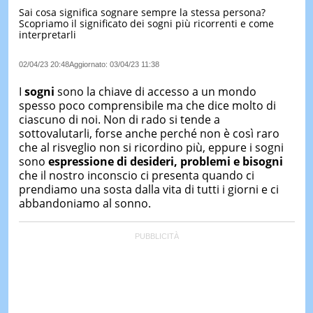
Sai cosa significa sognare sempre la stessa persona?
LE
Scopriamo il significato dei sogni più ricorrenti e come
NOTIZI
interpretarli
DI
OGGI
02/04/23 20:48
Aggiornato:
03/04/23 11:38
LE
NOTIZI
I
sogni
sono la chiave di accesso a un mondo
DI
spesso poco comprensibile ma che dice molto di
IERI
ciascuno di noi. Non di rado si tende a
sottovalutarli, forse anche perché non è così raro
CONTAT
che al risveglio non si ricordino più, eppure i sogni
sono
espressione di desideri, problemi e bisogni
che il nostro inconscio ci presenta quando ci
prendiamo una sosta dalla vita di tutti i giorni e ci
abbandoniamo al sonno.