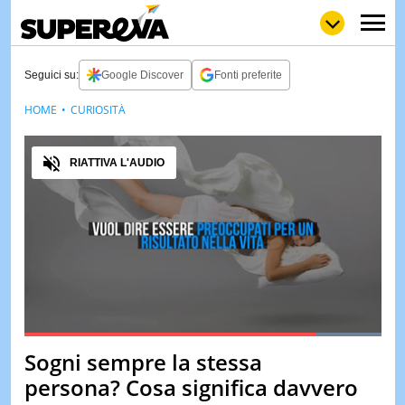
Seguici su:
Google Discover
Fonti preferite
HOME
CURIOSITÀ
NEWS
LOL
GULP
LOVE
Audio
STORIE
RIATTIVA L'AUDIO
VIDEO
WOW
POP
CURIOS
CINEM
& TV
QUIZ
&
TEST
Loaded
:
100.00%
Sogni sempre la stessa
Pause
Unmute
MUSIC
persona? Cosa significa davvero
&
SPETT