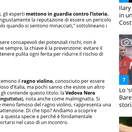
Ilar
 gli esperti
mettono in guardia contro l’isteria.
in un
ngiustamente la reputazione di essere un pericolo
Costi
olo quando si sentono minacciati,” sottolineano i
ere consapevoli dei potenziali rischi, non è
 sempre, la chiave è la prevenzione: evitare il
enere pulita ogni ferita per ridurre il rischio di
 temono il
ragno violino
, conosciuto per essere
oso d’Italia, ma pochi sanno che esiste un altro
Lo '
 gli contende questo titolo: la
Vedova Nera
Bare
imguttatus
), nota anche come malmignatta. Si
stori
ne meno famoso del ragno violino, rappresenta una
 attenzione. Di che tipo? Andiamo a scoprire
ti a questa specie e perché è fondamentale
tarsi nel caso di un incontro.