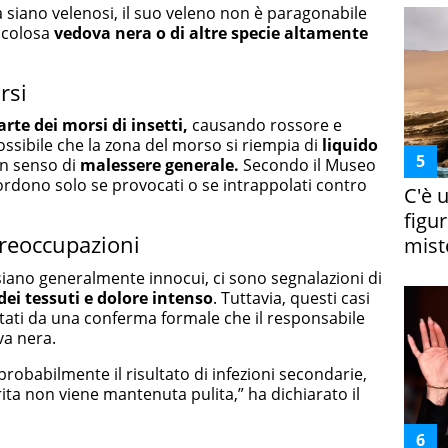
 siano velenosi, il suo veleno non è paragonabile
ricolosa
vedova nera o di altre specie altamente
rsi
rte dei morsi di insetti,
causando rossore e
possibile che la zona del morso si riempia di
liquido
n senso di
malessere generale.
Secondo il Museo
ordono solo se provocati o se intrappolati contro
C'è 
figur
 preoccupazioni
miste
iano generalmente innocui, ci sono segnalazioni di
dei tessuti e dolore intenso
. Tuttavia, questi casi
ti da una conferma formale che il responsabile
va nera.
probabilmente il risultato di infezioni secondarie,
rita non viene mantenuta pulita,” ha dichiarato il