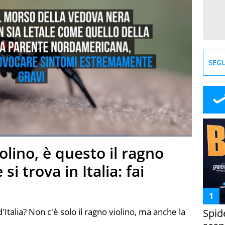
SEGU
Loaded
:
80.80%
olino, è questo il ragno
creen
si trova in Italia: fai
d'Italia? Non c'è solo il ragno violino, ma anche la
Spid