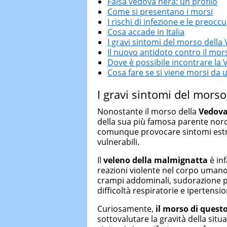
Falsa vedova nera: un profilo
Come si presentano i morsi
I rischi di infezione e le preocc
Cosa accade in Italia
I gravi sintomi del morso dell
Il nuovo antidoto contro il mo
Dove è possibile incontrare la
Cosa fare se si viene morsi da 
I gravi sintomi del mors
Nonostante il morso della
Vedova
della sua più famosa parente nor
comunque provocare sintomi estr
vulnerabili.
Il
veleno della malmignatta
è in
reazioni violente nel corpo umano.
crampi addominali, sudorazione pr
difficoltà respiratorie e ipertensio
Curiosamente,
il morso di questo
sottovalutare la gravità della situ