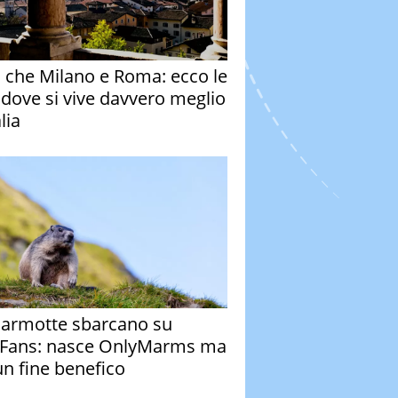
o che Milano e Roma: ecco le
à dove si vive davvero meglio
alia
armotte sbarcano su
Fans: nasce OnlyMarms ma
un fine benefico