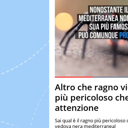
Current Time
0:18
Duration
1:26
Altro che ragno vi
Pause
Unmute
Fulls
più pericoloso che 
attenzione
Sai qual è il ragno più pericoloso 
vedova nera mediterranea!