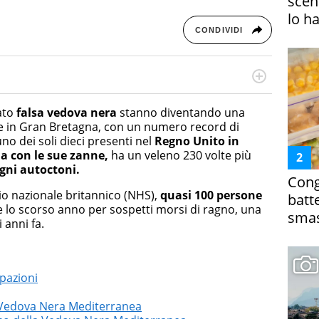
scena
lo h
CONDIVIDI
rketing Management e Google Digital Training su
lla creazione di contenuti in ottica SEO e dello sviluppo
ato
falsa vedova nera
stanno diventando una
 canali digitali.
e in Gran Bretagna, con un numero record di
no dei soli dieci presenti nel
Regno Unito in
a con le sue zanne,
ha un veleno 230 volte più
gni autoctoni.
Cong
io nazionale britannico (NHS),
quasi 100 persone
batt
 lo scorso anno per sospetti morsi di ragno, una
smas
 anni fa.
upazioni
a Vedova Nera Mediterranea