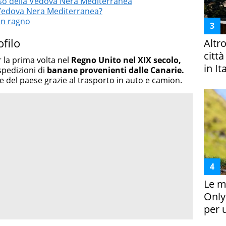
rso della Vedova Nera Mediterranea
 Vedova Nera Mediterranea?
un ragno
filo
Altr
citt
r la prima volta nel
Regno Unito nel XIX secolo,
in It
spedizioni di
banane provenienti dalle Canarie.
ee del paese grazie al trasporto in auto e camion.
Le m
Only
per 