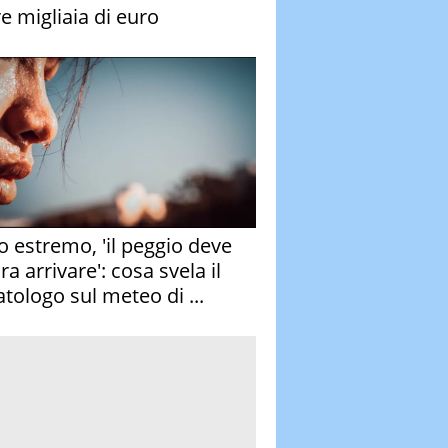
re migliaia di euro
o estremo, 'il peggio deve
a arrivare': cosa svela il
atologo sul meteo di ...