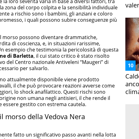
la loro severità varia in base a diversi fattori, tra
vale
 la zona del corpo colpita e la sensibilità individuale
te a rischio sono i bambini, gli anziani e coloro
romesso, i quali possono subire conseguenze più
del morso possono diventare drammatiche,
dita di coscienza, e, in situazioni rarissime,
Un esempio che testimonia la pericolosità di questa
ne di Barletta
, il cui stato critico è stato risolto
ivo del Centro nazionale Antiveleni “Maugeri” di
cessario per salvarlo.
Cald
eno attualmente disponibile viene prodotto
ancor
cavalli, il che può provocare reazioni avverse come
clim
eggiori, lo shock anafilattico. Questi rischi sono
origine non umana negli antisieri, il che rende il
 essere gestito con estrema cautela.
 il morso della Vedova Nera
nte fatto un significativo passo avanti nella lotta