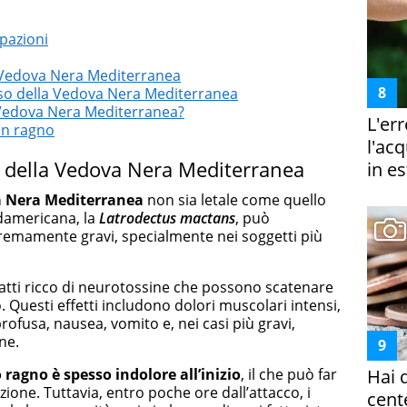
upazioni
a Vedova Nera Mediterranea
rso della Vedova Nera Mediterranea
 Vedova Nera Mediterranea?
L'er
un ragno
l'ac
o della Vedova Nera Mediterranea
in es
 Nera Mediterranea
non sia letale come quello
damericana, la
Latrodectus mactans
, può
emamente gravi, specialmente nei soggetti più
fatti ricco di neurotossine che possono scatenare
 Questi effetti includono dolori muscolari intensi,
ofusa, nausea, vomito e, nei casi più gravi,
ne.
 ragno è spesso indolore all’inizio
, il che può far
Hai 
azione. Tuttavia, entro poche ore dall’attacco, i
cent