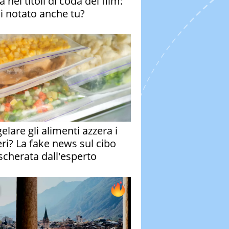
 nei titoli di coda del film:
ai notato anche tu?
elare gli alimenti azzera i
eri? La fake news sul cibo
cherata dall'esperto