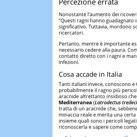
Percezione errata
Nonostante l’aumento dei ricoveri,
“Questi ragni hanno guadagnato i
significativo. Tuttavia, mordono s
ricercatori.
Pertanto, mentre è importante ess
necessario cedere alla paura. Come
contatto diretto con i ragni e mant
infezioni.
Cosa accade in Italia
Tanti italiani invece, conoscono e
probabilmente il ragno più pericol
aracnide altrettanto insidioso che
Mediterranea
(
Latrodectus tredec
tratta di un aracnide che, sebbe
minaccia reale e merita una certa
insieme quali sono i pericoli lega
riconoscerla e sapere come compor