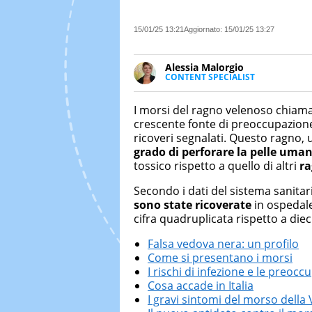
15/01/25 13:21
Aggiornato:
15/01/25 13:27
Alessia Malorgio
CONTENT SPECIALIST
Ha conseguito un Master in Ma
Marketing digitale. Si occupa de
I morsi del ragno velenoso chiam
di strategie marketing attraverso
crescente fonte di preoccupazion
ricoveri segnalati. Questo ragno, u
grado di perforare la pelle uman
tossico rispetto a quello di altri
ra
Secondo i dati del sistema sanitar
sono state ricoverate
in ospedale
cifra quadruplicata rispetto a dieci
Falsa vedova nera: un profilo
Come si presentano i morsi
I rischi di infezione e le preocc
Cosa accade in Italia
I gravi sintomi del morso dell