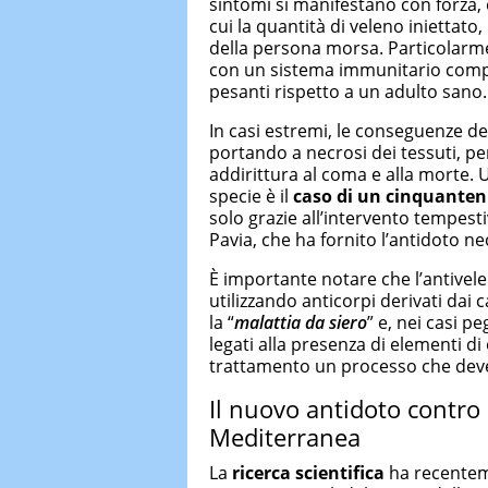
sintomi si manifestano con forza, e 
cui la quantità di veleno iniettato,
della persona morsa. Particolarmen
con un sistema immunitario comp
pesanti rispetto a un adulto sano.
In casi estremi, le conseguenze 
portando a necrosi dei tessuti, per
addirittura al coma e alla morte. 
specie è il
caso di un cinquanten
solo grazie all’intervento tempest
Pavia, che ha fornito l’antidoto ne
È importante notare che l’antivel
utilizzando anticorpi derivati dai 
la “
malattia da siero
” e, nei casi p
legati alla presenza di elementi di 
trattamento un processo che deve
Il nuovo antidoto contro
Mediterranea
La
ricerca scientifica
ha recenteme