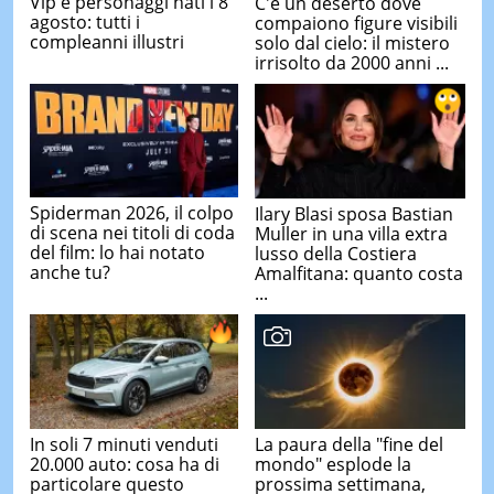
Vip e personaggi nati l'8
C'è un deserto dove
agosto: tutti i
compaiono figure visibili
compleanni illustri
solo dal cielo: il mistero
irrisolto da 2000 anni ...
Spiderman 2026, il colpo
Ilary Blasi sposa Bastian
di scena nei titoli di coda
Muller in una villa extra
del film: lo hai notato
lusso della Costiera
anche tu?
Amalfitana: quanto costa
...
In soli 7 minuti venduti
La paura della "fine del
20.000 auto: cosa ha di
mondo" esplode la
particolare questo
prossima settimana,