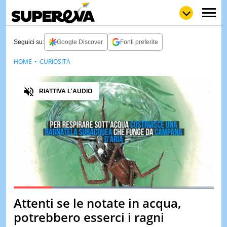
Seguici su:
Google Discover
Fonti preferite
HOME
CURIOSITÀ
NEWS
LOL
GULP
LOVE
Audio
STORIE
RIATTIVA L'AUDIO
VIDEO
WOW
POP
CURIOS
CINEM
& TV
QUIZ
&
TEST
Loaded
:
68.86%
Attenti se le notate in acqua,
Pause
Unmute
MUSIC
potrebbero esserci i ragni
&
SPETT