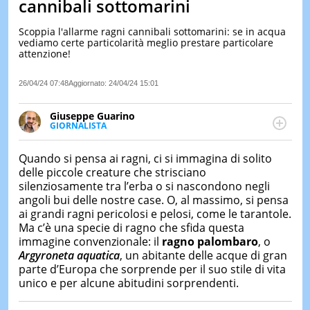
cannibali sottomarini
LE
NOTIZI
Scoppia l'allarme ragni cannibali sottomarini: se in acqua
DI
vediamo certe particolarità meglio prestare particolare
OGGI
attenzione!
LE
26/04/24 07:48
Aggiornato:
24/04/24 15:01
NOTIZI
DI
IERI
Giuseppe Guarino
GIORNALISTA
CONTAT
Ph(D) in Diritto Comparato e processi di
integrazione e attivo nel campo della ricerca, in
Quando si pensa ai ragni, ci si immagina di solito
particolare sulla Storia contemporanea di America
delle piccole creature che strisciano
Latina e Spagna. Collabora con numerose testate ed
silenziosamente tra l’erba o si nascondono negli
è presidente dell'Associazione Culturale "La
angoli bui delle nostre case. O, al massimo, si pensa
Biblioteca del Sannio".
ai grandi ragni pericolosi e pelosi, come le tarantole.
Ma c’è una specie di ragno che sfida questa
immagine convenzionale: il
ragno palombaro
, o
Argyroneta aquatica
, un abitante delle acque di gran
parte d’Europa che sorprende per il suo stile di vita
unico e per alcune abitudini sorprendenti.