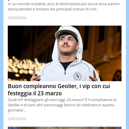
In un mondo instabile, ecco le destinazioni più sicure dove partire
senza pensieri e lontano dai principali scenari di crisi.
24/03/2026
Buon compleanno Geolier, i vip con cui
festeggia il 23 marzo
Quali VIP festeggiano gli anni oggi, 23 marzo? È il compleanno di
Geolier e di tanti altri personaggi famosi da celebrare in questa
giornata! ...
23/03/2026