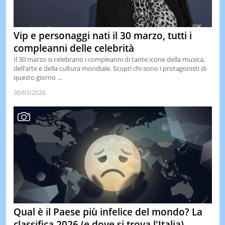
LE
NOTIZI
DI
Vip e personaggi nati il 30 marzo, tutti i
OGGI
compleanni delle celebrità
LE
Il 30 marzo si celebrano i compleanni di tante icone della musica,
NOTIZI
dell’arte e della cultura mondiale. Scopri chi sono i protagonisti di
DI
questo giorno ...
IERI
30/03/2026
CONTAT
Qual è il Paese più infelice del mondo? La
classifica 2026 (e dove si trova l'Italia)