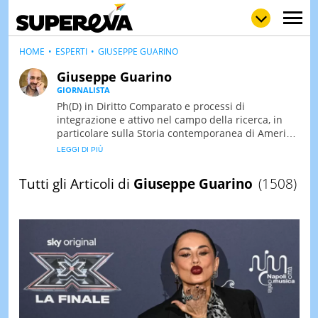
HOME
ESPERTI
GIUSEPPE GUARINO
Giuseppe Guarino
GIORNALISTA
NEWS
Ph(D) in Diritto Comparato e processi di
LOL
GULP
LOVE
integrazione e attivo nel campo della ricerca, in
STORIE
particolare sulla Storia contemporanea di America
Latina e Spagna. Collabora con numerose testate
VIDEO
ed è presidente dell'Associazione Culturale "La
Biblioteca del Sannio".
WOW
POP
CURIOS
Tutti gli Articoli di
Giuseppe Guarino
(1508)
CINEM
& TV
QUIZ
&
TEST
MUSIC
&
SPETT