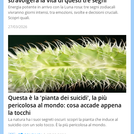
stravolgerà la vita di questi tre segni
Energia potente in arrivo con la Luna rosa: tre segni zodiacali
vivranno giorni intensi, tra emozioni, svolte e decisioni cruciali.
Scopri quali.
27/03/2026
Questa è la 'pianta dei suicidi', la più
pericolosa al mondo: cosa accade appena
la tocchi
La natura ha i suoi segreti oscuri: scopri la pianta che induce al
suicidio con un solo tocco. È la più pericolosa al mondo.