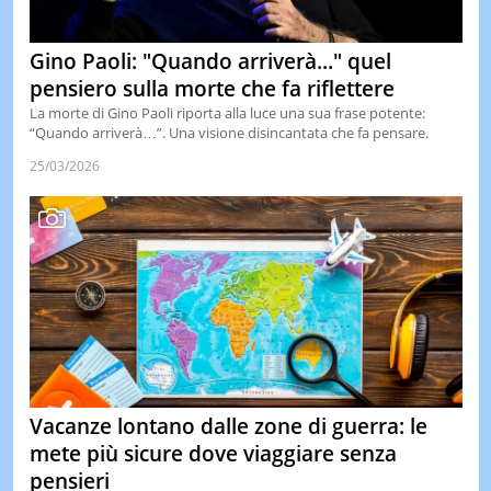
Gino Paoli: "Quando arriverà..." quel
pensiero sulla morte che fa riflettere
La morte di Gino Paoli riporta alla luce una sua frase potente:
“Quando arriverà…”. Una visione disincantata che fa pensare.
25/03/2026
Vacanze lontano dalle zone di guerra: le
mete più sicure dove viaggiare senza
pensieri