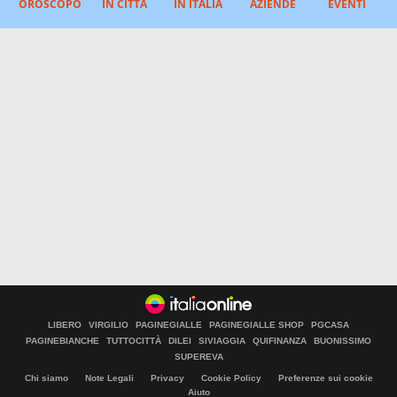
OROSCOPO
IN CITTÀ
IN ITALIA
AZIENDE
EVENTI
LIBERO
VIRGILIO
PAGINEGIALLE
PAGINEGIALLE SHOP
PGCASA
PAGINEBIANCHE
TUTTOCITTÀ
DILEI
SIVIAGGIA
QUIFINANZA
BUONISSIMO
SUPEREVA
Chi siamo
Note Legali
Privacy
Cookie Policy
Preferenze sui cookie
Aiuto