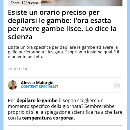
&
Fonte: 123rf.com
TEST
Esiste un orario preciso per
MUSIC
depilarsi le gambe: l'ora esatta
&
per avere gambe lisce. Lo dice la
SPETT
scienza
LE
NOTIZI
DI
Esiste un'ora specifica per depilare le gambe ed avere la
OGGI
pelle perfettamente levigata. Scopriamo insieme qual è il
momento perfetto
LE
NOTIZI
18/10/24 16:51
DI
IERI
Alessia Malorgio
CONTAT
CONTENT SPECIALIST
Ha conseguito un Master in Marketing Management
e Google Digital Training su Marketing digitale. Si
Per
depilare le gambe
bisogna scegliere un
occupa della creazione di contenuti in ottica SEO e
momento specifico della giornata? Sembrerebbe
dello sviluppo di strategie marketing attraverso
proprio di sì e la spiegazione scientifica ha a che fare
canali digitali.
con la
temperatura corporea
.