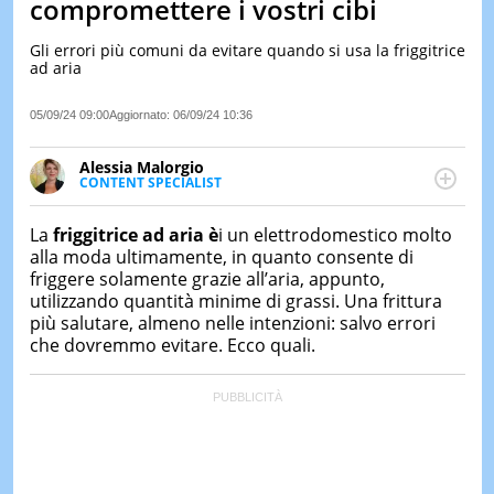
compromettere i vostri cibi
LE
NOTIZI
Gli errori più comuni da evitare quando si usa la friggitrice
DI
ad aria
OGGI
05/09/24 09:00
Aggiornato:
06/09/24 10:36
LE
NOTIZI
DI
Alessia Malorgio
IERI
CONTENT SPECIALIST
Ha conseguito un Master in Marketing Management
CONTAT
e Google Digital Training su Marketing digitale. Si
La
friggitrice ad aria è
i un elettrodomestico molto
occupa della creazione di contenuti in ottica SEO e
alla moda ultimamente, in quanto consente di
dello sviluppo di strategie marketing attraverso
friggere solamente grazie all’aria, appunto,
canali digitali.
utilizzando quantità minime di grassi. Una frittura
più salutare, almeno nelle intenzioni: salvo errori
che dovremmo evitare. Ecco quali.