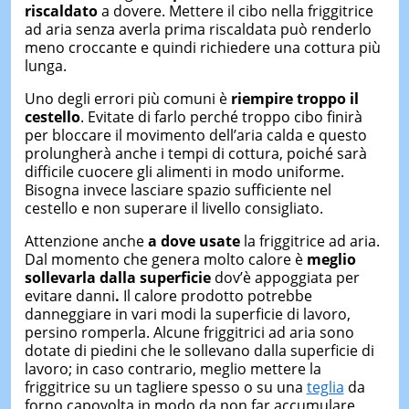
riscaldato
a dovere. Mettere il cibo nella friggitrice
ad aria senza averla prima riscaldata può renderlo
meno croccante e quindi richiedere una cottura più
lunga.
Uno degli errori più comuni è
riempire troppo il
cestello
. Evitate di farlo perché troppo cibo finirà
per bloccare il movimento dell’aria calda e questo
prolungherà anche i tempi di cottura, poiché sarà
difficile cuocere gli alimenti in modo uniforme.
Bisogna invece lasciare spazio sufficiente nel
cestello e non superare il livello consigliato.
Attenzione anche
a dove usate
la friggitrice ad aria.
Dal momento che genera molto calore è
meglio
sollevarla dalla superficie
dov’è appoggiata per
evitare danni
.
Il calore prodotto potrebbe
danneggiare in vari modi la superficie di lavoro,
persino romperla. Alcune friggitrici ad aria sono
dotate di piedini che le sollevano dalla superficie di
lavoro; in caso contrario, meglio mettere la
friggitrice su un tagliere spesso o su una
teglia
da
forno capovolta in modo da non far accumulare