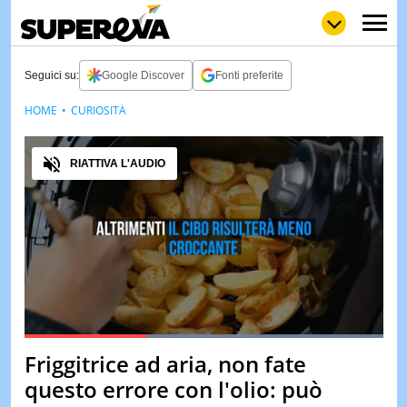
Seguici su:
Google Discover
Fonti preferite
HOME
CURIOSITÀ
NEWS
LOL
GULP
LOVE
Audio
STORIE
RIATTIVA L'AUDIO
VIDEO
WOW
POP
CURIOS
CINEM
& TV
QUIZ
&
TEST
Loaded
:
100.00%
Friggitrice ad aria, non fate
Pause
Unmute
MUSIC
questo errore con l'olio: può
&
SPETT